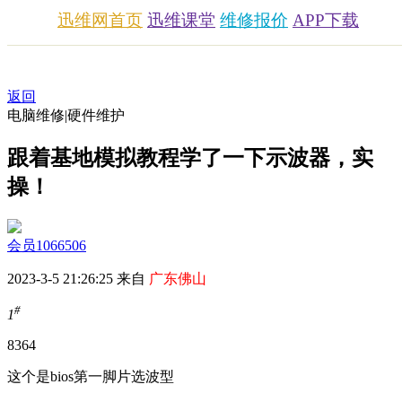
迅维网首页
迅维课堂
维修报价
APP下载
返回
电脑维修|硬件维护
跟着基地模拟教程学了一下示波器，实
操！
会员1066506
2023-3-5 21:26:25 来自
广东佛山
#
1
836
4
这个是bios第一脚片选波型