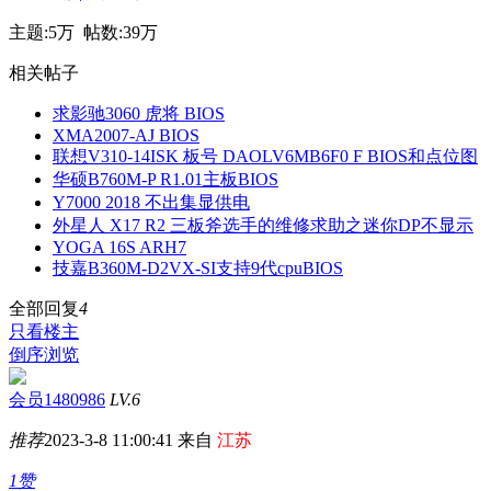
主题:
5万
帖数:
39万
相关帖子
求影驰3060 虎将 BIOS
XMA2007-AJ BIOS
联想V310-14ISK 板号 DAOLV6MB6F0 F BIOS和点位图
华硕B760M-P R1.01主板BIOS
Y7000 2018 不出集显供电
外星人 X17 R2 三板斧选手的维修求助之迷你DP不显示
YOGA 16S ARH7
技嘉B360M-D2VX-SI支持9代cpuBIOS
全部回复
4
只看楼主
倒序浏览
会员1480986
LV.6
推荐
2023-3-8 11:00:41 来自
江苏
1赞