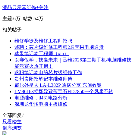
液晶显示器维修
+关注
主题:
6万
帖数:
54万
相关帖子
维修学徒及维修工程师招聘
诚聘：芯片级维修工程师2名苹果电脑通货
苹果笔记本工程师（xin）
以赛促学，技赢未来｜迅维2026第二期手机/电脑维修技
能竞赛火热开启！
求职笔记本电脑芯片级维修工作
贵州贵阳招笔记本维修师傅
戴尔外星人 LA-L382P 通病分享 东施效颦
LM96163损坏导致蓝宝石HD7850一个风扇不转
电源维修，tl431电路分析
深圳龙华招电脑主板维修
全部回复
1
只看楼主
倒序浏览