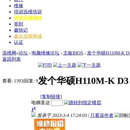
维修
培训
迅维培训
课堂
迅维网校
签到
鑫快记
鑫豆
迅维商城
认证
迅维网
»
论坛
›
电脑维修论坛
›
主板BIOS
›
发个华硕H110M-K D
返回列表
发个华硕H110M-K D3
查看:
1393
|
回复:
9
[复制链接]
电梯直达
#
1
发表于 2023-3-4 17:24:03
|
只看该作者