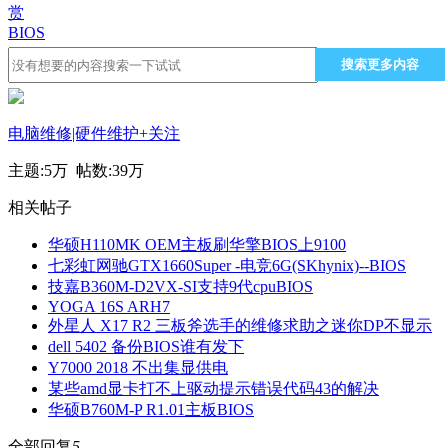
赏
BIOS
搜索更多内容
电脑维修|硬件维护
+关注
主题:
5万
帖数:
39万
相关帖子
华硕H110MK OEM主板刷华擎BIOS上9100
七彩虹网驰GTX1660Super -电竞6G(SKhynix)--BIOS
技嘉B360M-D2VX-SI支持9代cpuBIOS
YOGA 16S ARH7
外星人 X17 R2 三板斧选手的维修求助之迷你DP不显示
dell 5402 备份BIOS谁有发下
Y7000 2018 不出集显供电
某些amd显卡打不上驱动提示错误代码43的解决
华硕B760M-P R1.01主板BIOS
全部回复
5