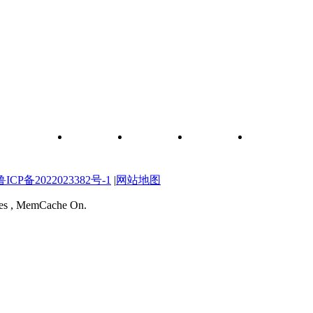
和元件查询
关于我们
联系我们
维修图纸
自学维修网校
P备2022023382号-1
|
网站地图
ries , MemCache On.