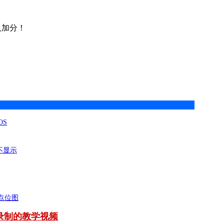
人加分！
OS
不显示
S和点位图
录制的教学视频