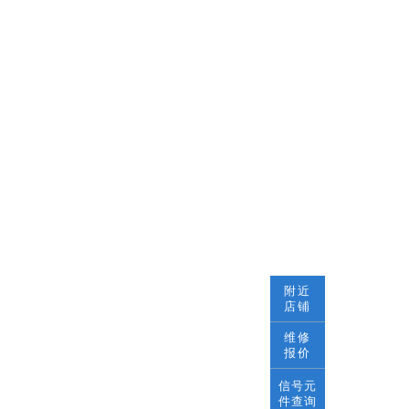
附近
店铺
维修
报价
信号元
件查询