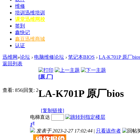
维修
培训
迅维培训
课堂
迅维网校
签到
鑫快记
鑫豆
迅维商城
认证
迅维网
»
论坛
›
电脑维修论坛
›
笔记本BIOS
›
LA-K701P 原厂bio
返回列表
[原 厂]
查看:
856
|
回复:
2
LA-K701P 原厂bios
[复制链接]
电梯直达
#
1
发表于 2023-2-27 17:02:44
|
只看该作者