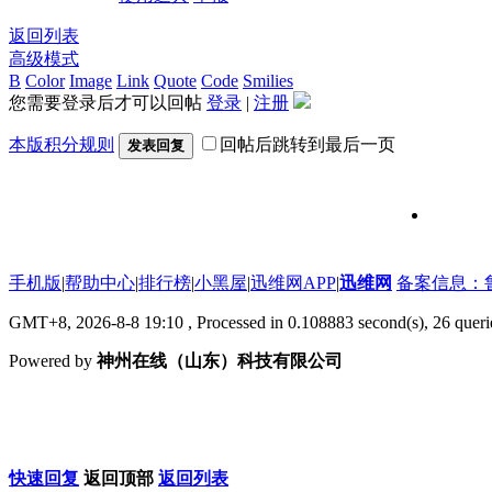
返回列表
高级模式
B
Color
Image
Link
Quote
Code
Smilies
您需要登录后才可以回帖
登录
|
注册
本版积分规则
回帖后跳转到最后一页
发表回复
维修信号
手机版
|
帮助中心
|
排行榜
|
小黑屋
|
迅维网APP
|
迅维网
备案信息：鲁IC
GMT+8, 2026-8-8 19:10
, Processed in 0.108883 second(s), 26 que
Powered by
神州在线（山东）科技有限公司
快速回复
返回顶部
返回列表