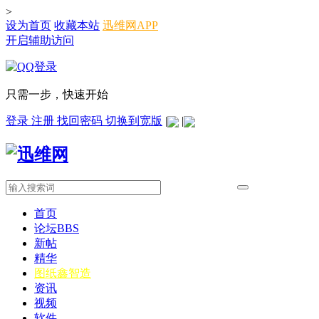
>
设为首页
收藏本站
迅维网APP
开启辅助访问
只需一步，快速开始
登录
注册
找回密码
切换到宽版
|
|
首页
论坛
BBS
新帖
精华
图纸
鑫智造
资讯
视频
软件