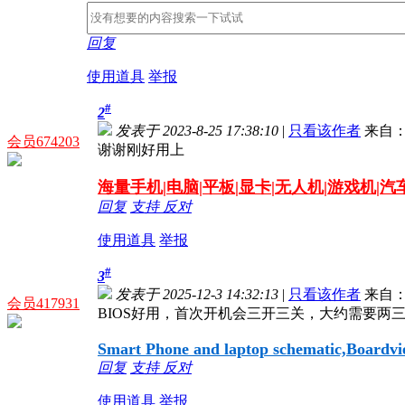
回复
使用道具
举报
#
2
发表于 2023-8-25 17:38:10
|
只看该作者
来自：
会员674203
谢谢刚好用上
海量
手机|电脑|平板|显卡|无人机|游戏机|
回复
支持
反对
使用道具
举报
#
3
发表于 2025-12-3 14:32:13
|
只看该作者
来自：
会员417931
BIOS好用，首次开机会三开三关，大约需要两
Smart Phone and laptop schematic,Boardview
回复
支持
反对
使用道具
举报