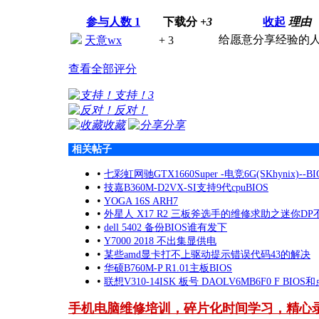
参与人数
1
下载分
+3
收起
理由
给愿意分享经验的
天意wx
+ 3
查看全部评分
支持！
3
反对！
收藏
分享
相关帖子
•
七彩虹网驰GTX1660Super -电竞6G(SKhynix)--BI
•
技嘉B360M-D2VX-SI支持9代cpuBIOS
•
YOGA 16S ARH7
•
外星人 X17 R2 三板斧选手的维修求助之迷你DP
•
dell 5402 备份BIOS谁有发下
•
Y7000 2018 不出集显供电
•
某些amd显卡打不上驱动提示错误代码43的解决
•
华硕B760M-P R1.01主板BIOS
•
联想V310-14ISK 板号 DAOLV6MB6F0 F BIO
手机电脑维修培训，碎片化时间学习，精心