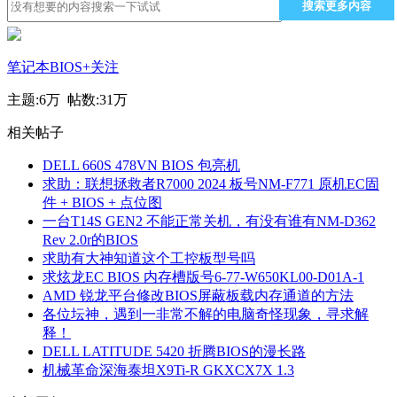
搜索更多内容
笔记本BIOS
+关注
主题:
6万
帖数:
31万
相关帖子
DELL 660S 478VN BIOS 包亮机
求助：联想拯救者R7000 2024 板号NM-F771 原机EC固
件 + BIOS + 点位图
一台T14S GEN2 不能正常关机，有没有谁有NM-D362
Rev 2.0r的BIOS
求助有大神知道这个工控板型号吗
求炫龙EC BIOS 内存槽版号6-77-W650KL00-D01A-1
AMD 锐龙平台修改BIOS屏蔽板载内存通道的方法
各位坛神，遇到一非常不解的电脑奇怪现象，寻求解
释！
DELL LATITUDE 5420 折腾BIOS的漫长路
机械革命深海泰坦X9Ti-R GKXCX7X 1.3