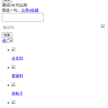
测试OK可以用
我说一句...
点赞
4
收藏
推广
去签到
要爆料
发帖子