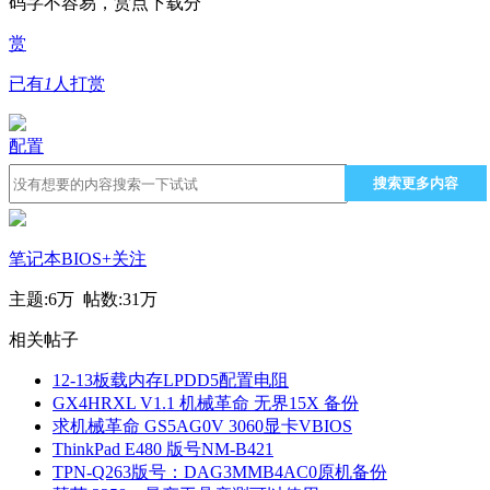
码字不容易，赏点下载分
赏
已有
1
人打赏
配置
搜索更多内容
笔记本BIOS
+关注
主题:
6万
帖数:
31万
相关帖子
12-13板载内存LPDD5配置电阻
GX4HRXL V1.1 机械革命 无界15X 备份
求机械革命 GS5AG0V 3060显卡VBIOS
ThinkPad E480 版号NM-B421
TPN-Q263版号：DAG3MMB4AC0原机备份