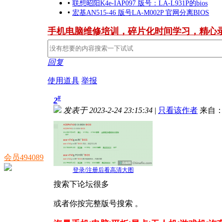
•
联想昭阳K4e-IAP097 版号：LA-L931P的bios
•
宏基AN515-46 版号LA-M002P 官网分离BIOS
手机电脑维修培训，碎片化时间学习，精心
回复
使用道具
举报
#
2
发表于 2023-2-24 23:15:34
|
只看该作者
来自：
会员494089
登录/注册后看高清大图
搜索下论坛很多
或者你按完整版号搜索 。