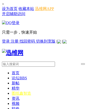
>
设为首页
收藏本站
迅维网APP
开启辅助访问
只需一步，快速开始
登录
注册
找回密码
切换到宽版
|
|
首页
论坛
BBS
新帖
精华
图纸
鑫智造
资讯
视频
软件