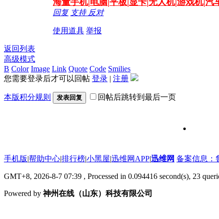
海量
手机|电脑|平板|显卡|无人机|游戏机|
回复
支持
反对
使用道具
举报
返回列表
高级模式
B
Color
Image
Link
Quote
Code
Smilies
您需要登录后才可以回帖
登录
|
注册
本版积分规则
回帖后跳转到最后一页
发表回复
维修信号
手机版
|
帮助中心
|
排行榜
|
小黑屋
|
迅维网APP
|
迅维网
备案信息：鲁IC
GMT+8, 2026-8-7 07:39
, Processed in 0.094416 second(s), 23 que
Powered by
神州在线（山东）科技有限公司