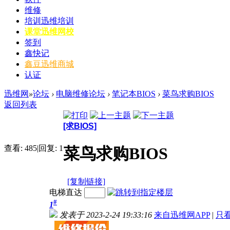
维修
培训
迅维培训
课堂
迅维网校
签到
鑫快记
鑫豆
迅维商城
认证
迅维网
»
论坛
›
电脑维修论坛
›
笔记本BIOS
›
菜鸟求购BIOS
返回列表
[求BIOS]
查看:
485
|
回复:
1
菜鸟求购BIOS
[复制链接]
电梯直达
#
1
发表于 2023-2-24 19:33:16
来自迅维网APP
|
只