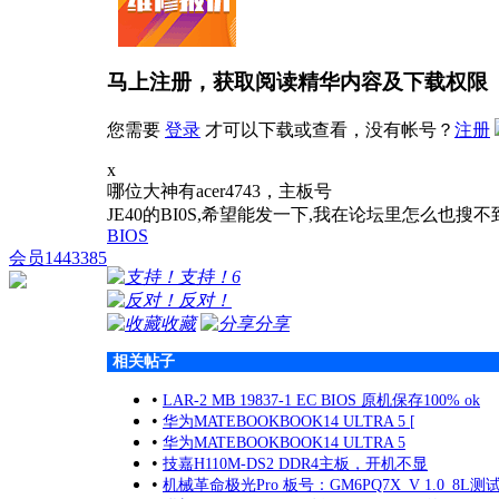
马上注册，获取阅读精华内容及下载权限
您需要
登录
才可以下载或查看，没有帐号？
注册
x
哪位大神有acer4743，主板号
JE40的BI0S,希望能发一下,我在论坛里怎么也搜不
BIOS
会员1443385
支持！
6
反对！
收藏
分享
相关帖子
•
LAR-2 MB 19837-1 EC BIOS 原机保存100% ok
•
华为MATEBOOKBOOK14 ULTRA 5 [
•
华为MATEBOOKBOOK14 ULTRA 5
•
技嘉H110M-DS2 DDR4主板，开机不显
•
机械革命极光Pro 板号：GM6PQ7X_V 1.0_8L测