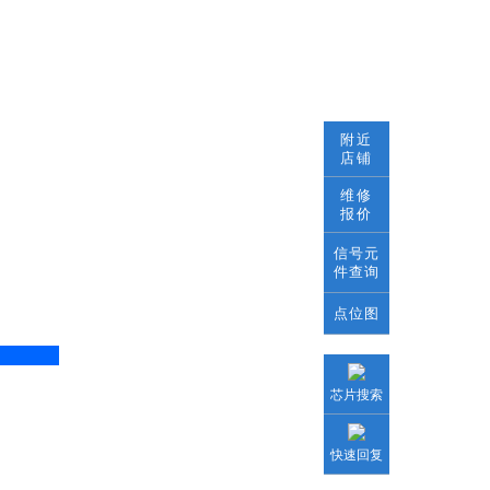
附近
店铺
维修
报价
信号元
件查询
点位图
芯片搜索
快速回复