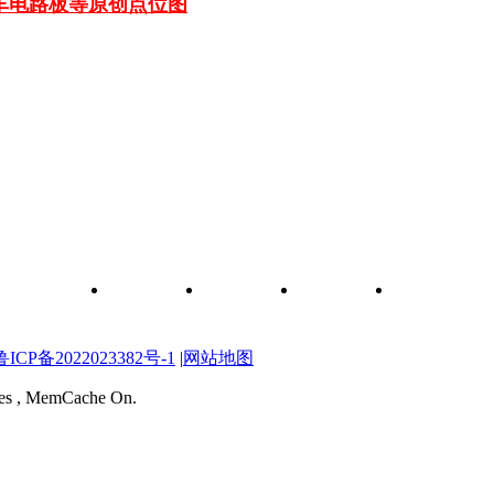
汽车电路板等
原创点位图
和元件查询
关于我们
联系我们
维修图纸
自学维修网校
P备2022023382号-1
|
网站地图
ries , MemCache On.