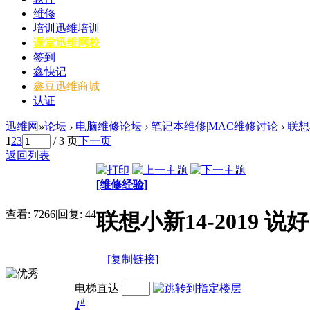
维修
培训
迅维培训
课堂
迅维网校
签到
鑫快记
鑫豆
迅维商城
认证
迅维网
»
论坛
›
电脑维修论坛
›
笔记本维修|MAC维修讨论
›
联想
1
2
3
/ 3 页
下一页
返回列表
[维修经验]
查看:
7266
|
回复:
44
联想小新14-2019
[复制链接]
电梯直达
#
1