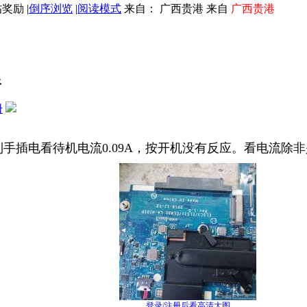
|
倒序浏览
|
阅读模式
来自： 广西贵港 来自
广西贵港
限
册
01P 到手插电看待机电流0.09A，按开机没有反应。看电
登录/注册后看高清大图