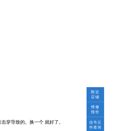
附近
店铺
维修
报价
软击穿导致的。换一个 就好了。
信号元
件查询