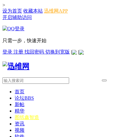
>
设为首页
收藏本站
迅维网APP
开启辅助访问
只需一步，快速开始
登录
注册
找回密码
切换到宽版
|
|
首页
论坛
BBS
新帖
精华
图纸
鑫智造
资讯
视频
软件