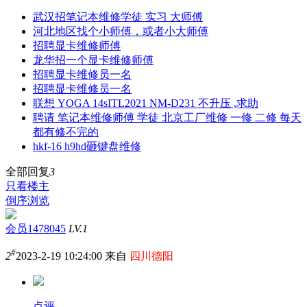
武汉招笔记本维修学徒 实习 大师傅
河北地区找个小师傅，或者小大师傅
招聘显卡维修师傅
龙华招一个显卡维修师傅
招聘显卡维修员一名
招聘显卡维修员一名
联想 YOGA 14sITL2021 NM-D231 不升压 ,求助
聘请 笔记本维修师傅 学徒 北京工厂维修 一修 二修 每天
都有修不完的
hkf-16 h9hd砸键盘维修
全部回复
3
只看楼主
倒序浏览
会员1478045
LV.1
#
2
2023-2-19 10:24:00 来自
四川德阳
点评