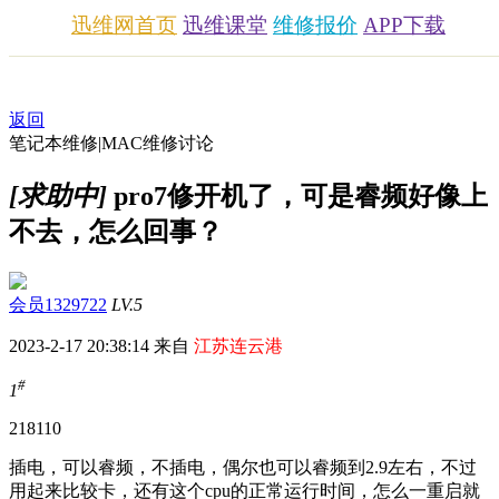
迅维网首页
迅维课堂
维修报价
APP下载
返回
笔记本维修|MAC维修讨论
[求助中]
pro7修开机了，可是睿频好像上
不去，怎么回事？
会员1329722
LV.5
2023-2-17 20:38:14 来自
江苏连云港
#
1
2181
10
插电，可以睿频，不插电，偶尔也可以睿频到2.9左右，不过
用起来比较卡，还有这个cpu的正常运行时间，怎么一重启就