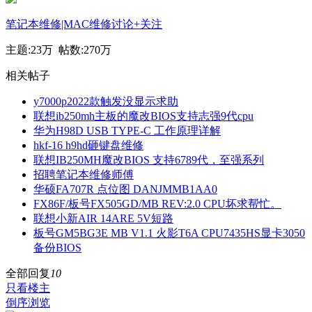
笔记本维修|MAC维修讨论
+关注
主题:
23万
帖数:
270万
相关帖子
y7000p2022款触发没显示求助
联想ib250mh主板的魔改BIOS支持志强9代cpu
华为H98D USB TYPE-C 工作原理详解
hkf-16 h9hd砸键盘维修
联想IB250MH魔改BIOS 支持6789代，至强系列
招聘笔记本维修师傅
华硕FA707R 点位图 DANJMMB1AA0
FX86F/板号FX505GD/MB REV:2.0 CPU坏求帮忙。
联想小新AIR 14ARE 5V短路
板号GM5BG3E MB V1.1 火影T6A CPU7435HS显卡3050
备份BIOS
全部回复
10
只看楼主
倒序浏览