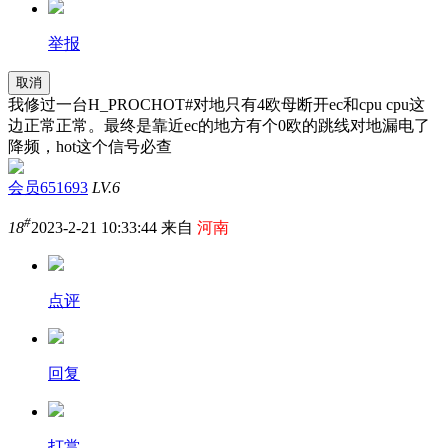
举报
取消
我修过一台H_PROCHOT#对地只有4欧母断开ec和cpu cpu这
边正常正常。最终是靠近ec的地方有个0欧的跳线对地漏电了
降频，hot这个信号必查
会员651693
LV.6
#
18
2023-2-21 10:33:44 来自
河南
点评
回复
打赏