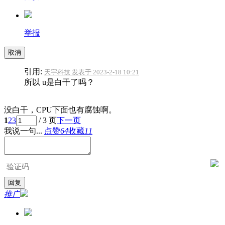
举报
取消
引用:
天宇科技 发表于 2023-2-18 10:21
所以 u是白干了吗？
没白干，CPU下面也有腐蚀啊。
1
2
3
/ 3 页
下一页
我说一句...
点赞
64
收藏
11
推广