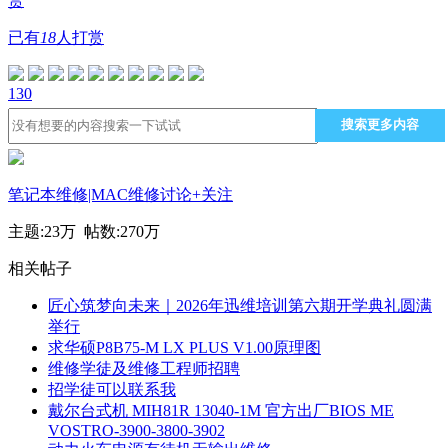
赏
已有
18
人打赏
130
搜索更多内容
笔记本维修|MAC维修讨论
+关注
主题:
23万
帖数:
270万
相关帖子
匠心筑梦向未来｜2026年迅维培训第六期开学典礼圆满
举行
求华硕P8B75-M LX PLUS V1.00原理图
维修学徒及维修工程师招聘
招学徒可以联系我
戴尔台式机 MIH81R 13040-1M 官方出厂BIOS ME
VOSTRO-3900-3800-3902