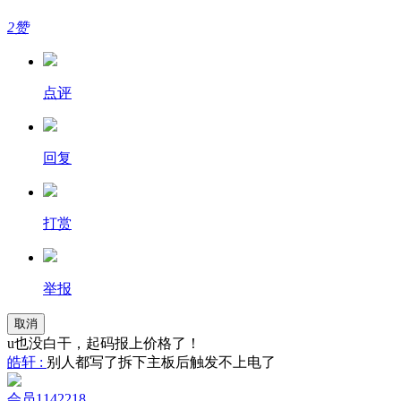
2赞
点评
回复
打赏
举报
取消
u也没白干，起码报上价格了！
皓轩 :
别人都写了拆下主板后触发不上电了
会员1142218