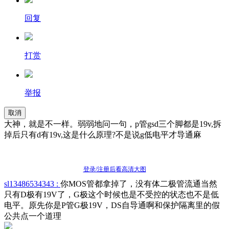
回复
打赏
举报
取消
大神，就是不一样。弱弱地问一句，p管gsd三个脚都是19v,拆
掉后只有d有19v,这是什么原理?不是说g低电平才导通麻
登录/注册后看高清大图
sl13486534343 :
你MOS管都拿掉了，没有体二极管流通当然
只有D极有19V了，G极这个时候也是不受控的状态也不是低
电平。原先你是P管G极19V，DS自导通啊和保护隔离里的假
公共点一个道理