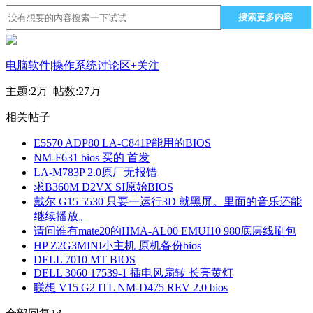
搜索更多内容
电脑软件|操作系统讨论区
+关注
主题:
2万
帖数:
27万
相关帖子
E5570 ADP80 LA-C841P能用的BIOS
NM-F631 bios 买的 首发
LA-M783P 2.0原厂无报错
求B360M D2VX SI原始BIOS
戴尔 G15 5530 只要一运行3D 就黑屏。里面的音乐还能
继续播放。
请问谁有mate20的HMA-AL00 EMUI10 980底层线刷包
HP Z2G3MINI小主机 原机备份bios
DELL 7010 MT BIOS
DELL 3060 17539-1 插电风扇转 长亮黄灯
联想 V15 G2 ITL NM-D475 REV 2.0 bios