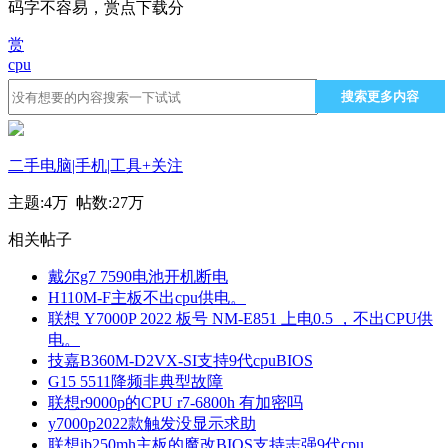
码字不容易，赏点下载分
赏
cpu
搜索更多内容
二手电脑|手机|工具
+关注
主题:
4万
帖数:
27万
相关帖子
戴尔g7 7590电池开机断电
H110M-F主板不出cpu供电。
联想 Y7000P 2022 板号 NM-E851 上电0.5 ，不出CPU供
电。
技嘉B360M-D2VX-SI支持9代cpuBIOS
G15 5511降频非典型故障
联想r9000p的CPU r7-6800h 有加密吗
y7000p2022款触发没显示求助
联想ib250mh主板的魔改BIOS支持志强9代cpu