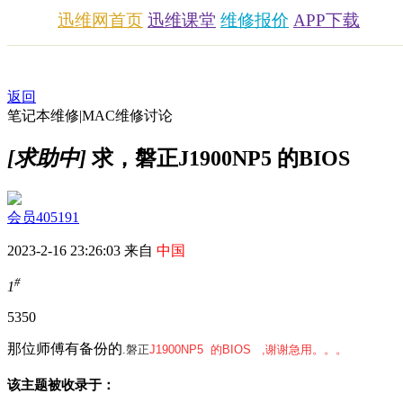
迅维网首页
迅维课堂
维修报价
APP下载
返回
笔记本维修|MAC维修讨论
[求助中]
求，磐正J1900NP5 的BIOS
会员405191
2023-2-16 23:26:03 来自
中国
#
1
535
0
那位师傅有备份的
.磐正
J1900NP5 的BIOS ,谢谢急用。。。
该主题被收录于：