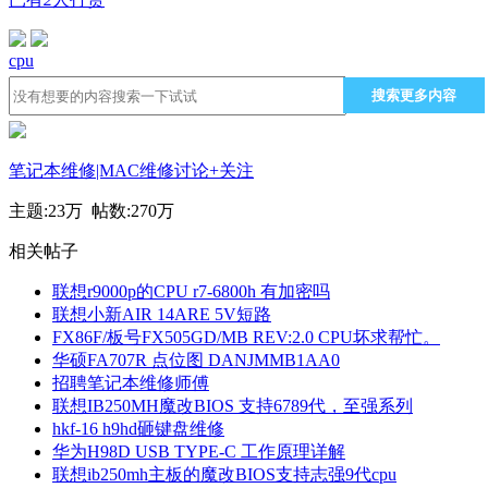
cpu
搜索更多内容
笔记本维修|MAC维修讨论
+关注
主题:
23万
帖数:
270万
相关帖子
联想r9000p的CPU r7-6800h 有加密吗
联想小新AIR 14ARE 5V短路
FX86F/板号FX505GD/MB REV:2.0 CPU坏求帮忙。
华硕FA707R 点位图 DANJMMB1AA0
招聘笔记本维修师傅
联想IB250MH魔改BIOS 支持6789代，至强系列
hkf-16 h9hd砸键盘维修
华为H98D USB TYPE-C 工作原理详解
联想ib250mh主板的魔改BIOS支持志强9代cpu