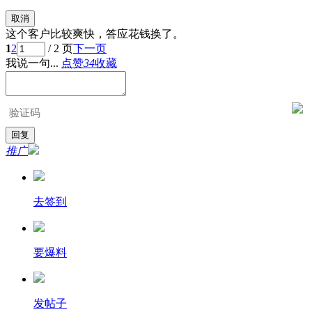
取消
这个客户比较爽快，答应花钱换了。
1
2
/ 2 页
下一页
我说一句...
点赞
34
收藏
推广
去签到
要爆料
发帖子