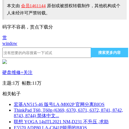
本文由
会员1461144
原创或被授权转载制作，其他机构或个
人未经许可严禁转载。
码字不容易，赏点下载分
赏
window
搜索更多内容
硬盘维修
+关注
主题:
1万
帖数:
11万
相关帖子
宏基AN515-46 版号LA-M002P 官网分离BIOS
ThinkPad T60, T60p (6369, 6370, 6371, 6372, 8741, 8742,
8743, 8744) 简体中文...
联想 YOGA 14sITL2021 NM-D231 不升压 ,求助
E5570 ADP80 LA-C841P能用的BIOS