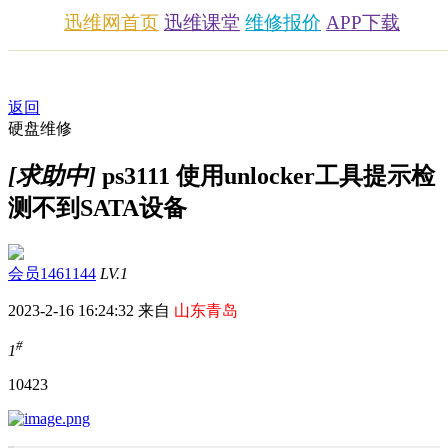
迅维网首页
迅维课堂
维修报价
APP下载
返回
硬盘维修
[求助中]
ps3111 使用unlocker工具提示检
测不到SATA设备
会员1461144
LV.1
2023-2-16 16:24:32 来自
山东青岛
#
1
1042
3