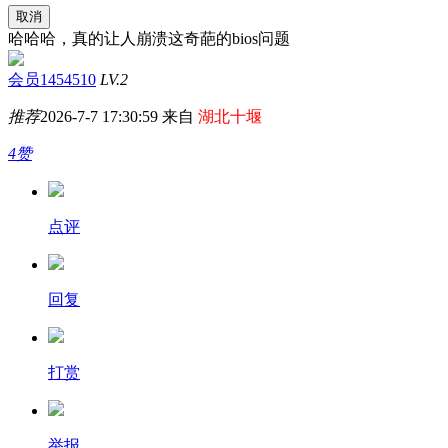
取消
哈哈哈，真的让人崩溃这奇葩的bios问题
会员1454510
LV.2
推荐
2026-7-7 17:30:59 来自
湖北十堰
4赞
点评
回复
打赏
举报