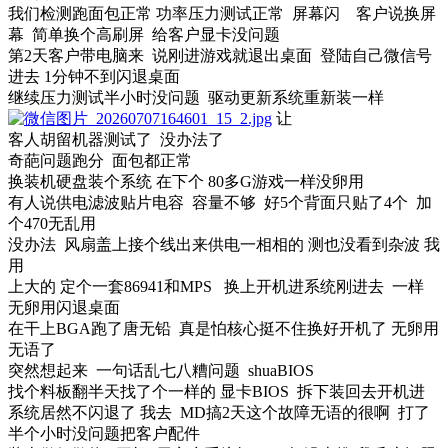
我们检测跑面包正常 功率压力测试正常 屏幕闪 客户说换屏
幕 简单换个高刷屏 给客户显卡没问题
第2天客户带电脑来 说刚进游戏就退出桌面 登陆自己微信号
进去 1分钟不到闪退桌面
继续压力测试半小时没问题 驱动更新系统重新装一样
让
客人胡留机器测试了 没办法了
奇葩问题跑分 面包都正常
换装机硬盘装个系统 在下个 80多G游戏一样没卵用
有人说供电滤波贴片电容 容量不够 好5个背面只贴了4个 加
个470无乱用
没办法 风扇盖上接个线出来供电一相相的 测也没看到杂波 我
用
上大的 定个一套86941和MPS 换上开机进系统刚进去 一样
无卵用闪退桌面
在干上BGA跑了唐无铅 真是怕核心挺不住换好开机了 无卵用
无语了
突然想起来 一句话乱七八糟问题 shuaBIOS
找个料板翻半天找了个一样的 显卡BIOS 拆下装回去开机进
系统居然不闪退了 我去 MD搞2天这个故障无语的很啊 打了
半个小时没问题把客户配件