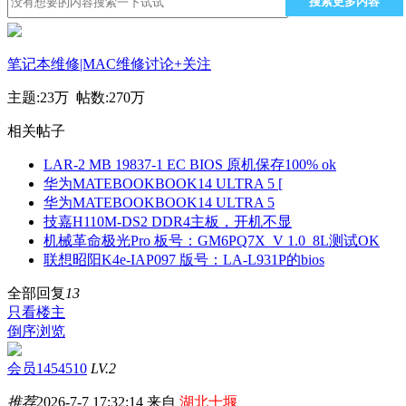
搜索更多内容
笔记本维修|MAC维修讨论
+关注
主题:
23万
帖数:
270万
相关帖子
LAR-2 MB 19837-1 EC BIOS 原机保存100% ok
华为MATEBOOKBOOK14 ULTRA 5 [
华为MATEBOOKBOOK14 ULTRA 5
技嘉H110M-DS2 DDR4主板，开机不显
机械革命极光Pro 板号：GM6PQ7X_V 1.0_8L测试OK
联想昭阳K4e-IAP097 版号：LA-L931P的bios
全部回复
13
只看楼主
倒序浏览
会员1454510
LV.2
推荐
2026-7-7 17:32:14 来自
湖北十堰