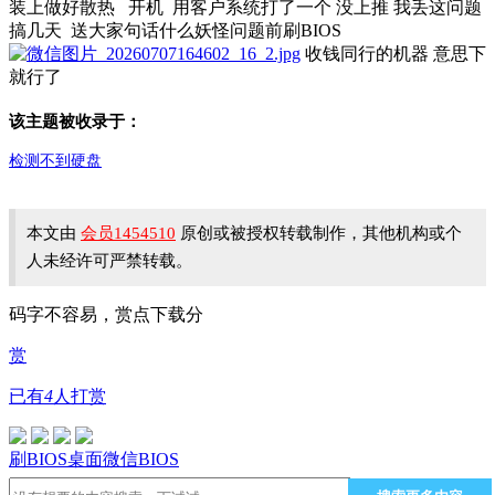
装上做好散热 开机 用客户系统打了一个 没上推 我丢这问题
搞几天 送大家句话什么妖怪问题前刷BIOS
收钱同行的机器 意思下
就行了
该主题被收录于：
检测不到硬盘
本文由
会员1454510
原创或被授权转载制作，其他机构或个
人未经许可严禁转载。
码字不容易，赏点下载分
赏
已有
4
人打赏
刷BIOS
桌面
微信
BIOS