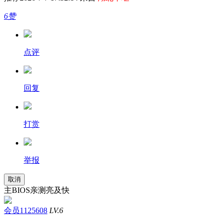
6赞
点评
回复
打赏
举报
取消
主BIOS亲测亮及快
会员1125608
LV.6