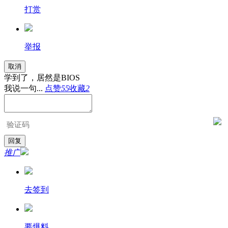
打赏
举报
取消
学到了，居然是BIOS
我说一句...
点赞
55
收藏
2
推广
去签到
要爆料