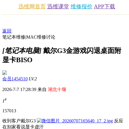
迅维网首页
迅维课堂
维修报价
APP下载
返回
笔记本维修|MAC维修讨论
[笔记本电脑]
戴尔G3金游戏闪退桌面附
显卡BISO
会员1454510
LV.2
2026-7-7 17:28:39 来自
湖北十堰
#
1
1570
13
收到客户戴尔G3
反应
在别家看说显卡虚汗