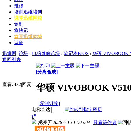
维修
培训
迅维培训
课堂
迅维网校
签到
鑫快记
鑫豆
迅维商城
认证
迅维网
»
论坛
›
电脑维修论坛
›
笔记本BIOS
›
华硕 VIVOBOOK V
返回列表
[分离合成]
查看:
432
|
回复:
1
华硕 VIVOBOOK V5100
[复制链接]
电梯直达
#
1
发表于 2026-6-15 17:05:04
|
只看该作者