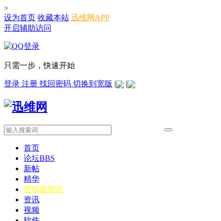
>
设为首页
收藏本站
迅维网APP
开启辅助访问
只需一步，快速开始
登录
注册
找回密码
切换到宽版
|
|
首页
论坛
BBS
新帖
精华
图纸
鑫智造
资讯
视频
软件