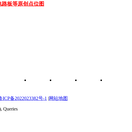
车电路板等
原创点位图
和元件查询
关于我们
联系我们
维修图纸
自学维修网校
P备2022023382号-1
|
网站地图
), Queries