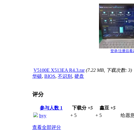
登录/注册后看
V5100E X513EA R4.3.rar
(7.22 MB, 下载次数: 3)
华硕
,
BIOS
,
不识别
,
硬盘
评分
参与人数
1
下载分
+5
鑫豆
+5
+ 5
+ 5
给愿
hyy
查看全部评分