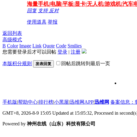
海量
手机|电脑|平板|显卡|无人机|游戏机|汽
回复
支持
反对
使用道具
举报
返回列表
高级模式
B
Color
Image
Link
Quote
Code
Smilies
您需要登录后才可以回帖
登录
|
注册
本版积分规则
回帖后跳转到最后一页
发表回复
维修信号
手机版
|
帮助中心
|
排行榜
|
小黑屋
|
迅维网APP
|
迅维网
备案信息：鲁IC
GMT+8, 2026-8-9 15:05
Updated at 15:05:32, Processed in second(s
Powered by
神州在线（山东）科技有限公司