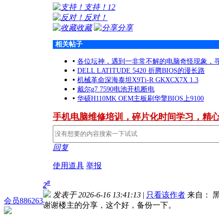
支持！
12
反对！
收藏
分享
相关帖子
•
各位坛神，遇到一非常不解的电脑奇怪现象，
•
DELL LATITUDE 5420 折腾BIOS的漫长路
•
机械革命深海泰坦X9Ti-R GKXCX7X 1.3
•
戴尔g7 7590电池开机断电
•
华硕H110MK OEM主板刷华擎BIOS上9100
手机电脑维修培训，碎片化时间学习，精
回复
使用道具
举报
#
2
发表于 2026-6-16 13:41:13
|
只看该作者
来自： 
会员886263
谢谢楼主的分享，这个好，备份一下。