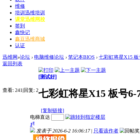
维修
培训
迅维培训
课堂
迅维网校
签到
鑫快记
鑫豆
迅维商城
认证
迅维网
»
论坛
›
电脑维修论坛
›
笔记本BIOS
›
七彩虹将星X15 板号6-71
返回列表
[测试好]
查看:
241
|
回复:
2
七彩虹将星X15 板号6-71-n
[复制链接]
电梯直达
#
1
发表于 2026-6-2 16:06:17
|
只看该作者