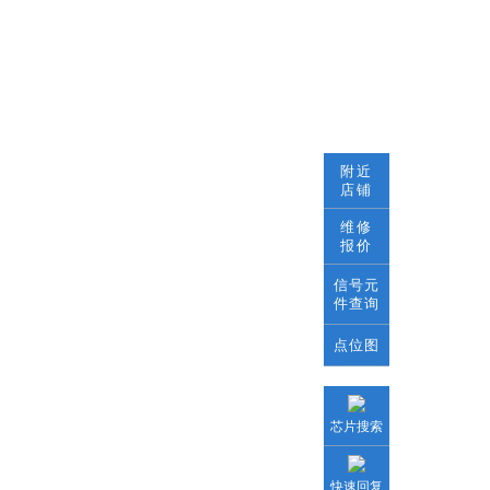
附近
店铺
维修
报价
信号元
件查询
点位图
芯片搜索
快速回复