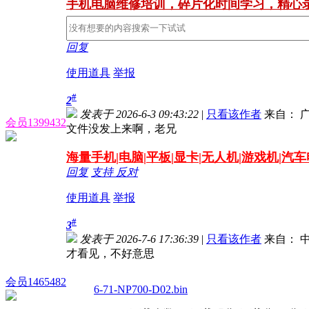
手机电脑维修培训，碎片化时间学习，精心
回复
使用道具
举报
#
2
发表于 2026-6-3 09:43:22
|
只看该作者
来自： 
会员1399432
文件没发上来啊，老兄
海量
手机|电脑|平板|显卡|无人机|游戏机|汽
回复
支持
反对
使用道具
举报
#
3
发表于 2026-7-6 17:36:39
|
只看该作者
来自： 中
才看见，不好意思
会员1465482
6-71-NP700-D02.bin