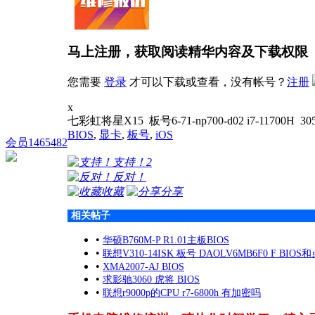
马上注册，获取阅读精华内容及下载权限
您需要
登录
才可以下载或查看，没有帐号？
注册
x
七彩虹将星X15 板号6-71-np700-d02 i7-11700H
BIOS
,
显卡
,
板号
,
iOS
会员1465482
支持！
2
反对！
收藏
分享
相关帖子
•
华硕B760M-P R1.01主板BIOS
•
联想V310-14ISK 板号 DAOLV6MB6F0 F BIO
•
XMA2007-AJ BIOS
•
求影驰3060 虎将 BIOS
•
联想r9000p的CPU r7-6800h 有加密吗