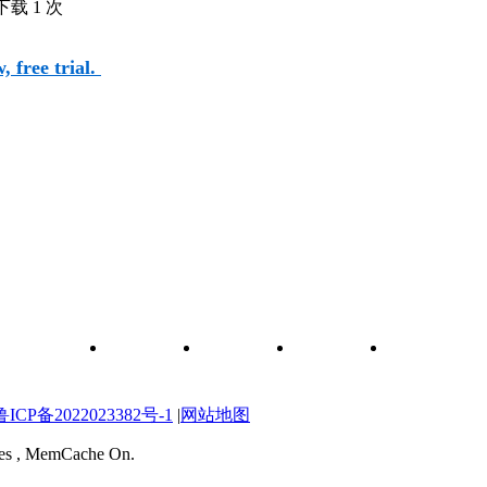
下载 1 次
 free trial.
和元件查询
关于我们
联系我们
维修图纸
自学维修网校
P备2022023382号-1
|
网站地图
ries , MemCache On.