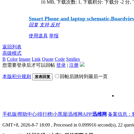
16 MB, 下载次数: 1, 下载积分: 下载分 -2 分, 
Smart Phone and laptop schematic,Boardview,
回复
支持
反对
使用道具
举报
返回列表
高级模式
B
Color
Image
Link
Quote
Code
Smilies
您需要登录后才可以回帖
登录
|
注册
本版积分规则
回帖后跳转到最后一页
发表回复
维修信号
手机版
|
帮助中心
|
排行榜
|
小黑屋
|
迅维网APP
|
迅维网
备案信息：鲁IC
GMT+8, 2026-8-7 18:09
, Processed in 0.099916 second(s), 22 que