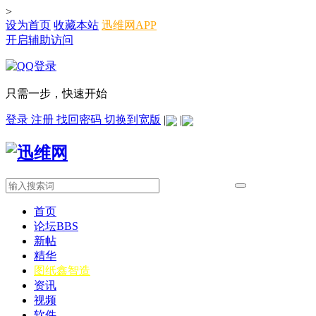
>
设为首页
收藏本站
迅维网APP
开启辅助访问
只需一步，快速开始
登录
注册
找回密码
切换到宽版
|
|
首页
论坛
BBS
新帖
精华
图纸
鑫智造
资讯
视频
软件