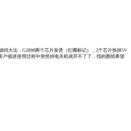
鸡大法，G2898两个芯片发烫（红圈标记），2个芯片拆掉5V
)也带走,客户描述使用过程中突然掉电关机就开不了了，找的图纸希望