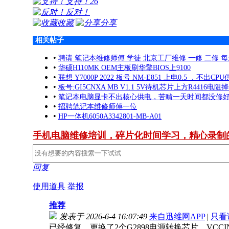
支持！
26
反对！
收藏
分享
相关帖子
•
聘请 笔记本维修师傅 学徒 北京工厂维修 一修 二修 
•
华硕H110MK OEM主板刷华擎BIOS上9100
•
联想 Y7000P 2022 板号 NM-E851 上电0.5 ，不出CP
•
板号:GI5CNXA MB V1.1 5V待机芯片上方R4416电阻
•
笔记本电脑显卡不出核心供电，苦啃一天时间都没修
•
招聘笔记本维修师傅一位
•
HP一体机6050A3342801-MB-A01
手机电脑维修培训，碎片化时间学习，精心录制
回复
使用道具
举报
推荐
发表于 2026-6-4 16:07:49
来自迅维网APP
|
只看
已经修复，更换了2个G2898电源转换芯片，VCCIN