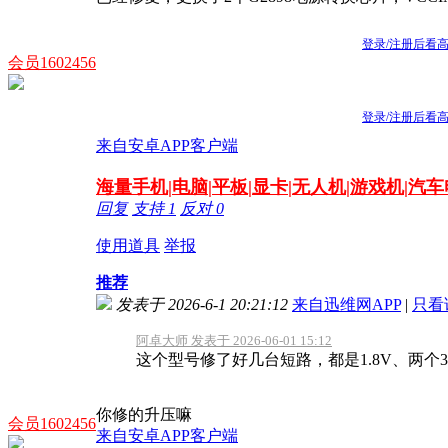
登录/注册后看
会员1602456
登录/注册后看
来自安卓APP客户端
海量
手机|电脑|平板|显卡|无人机|游戏机|汽
回复
支持
1
反对
0
使用道具
举报
推荐
发表于 2026-6-1 20:21:12
来自迅维网APP
|
只看
阿卓大师 发表于 2026-06-01 15:12
这个型号修了好几台短路，都是1.8V、两个3
你修的升压嘛
会员1602456
来自安卓APP客户端