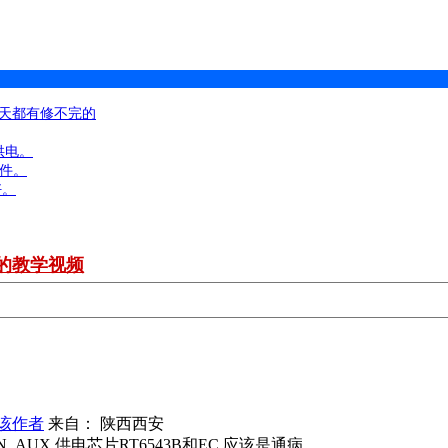
每天都有修不完的
U供电。
掉件。
好。
的教学视频
该作者
来自： 陕西西安
_AUX 供电芯片RT6543B和EC,应该是通病