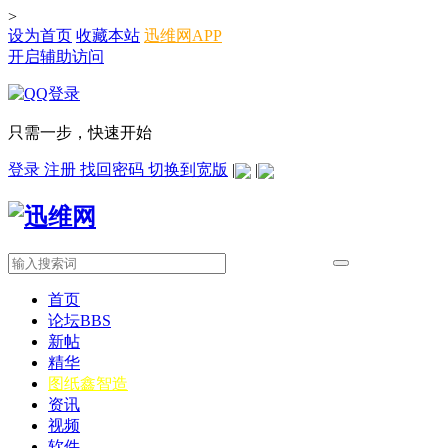
>
设为首页
收藏本站
迅维网APP
开启辅助访问
只需一步，快速开始
登录
注册
找回密码
切换到宽版
|
|
首页
论坛
BBS
新帖
精华
图纸
鑫智造
资讯
视频
软件