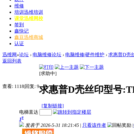
维修
培训
迅维培训
课堂
迅维网校
签到
鑫快记
鑫豆
迅维商城
认证
迅维网
»
论坛
›
电脑维修论坛
›
电脑维修|硬件维护
›
求惠普D壳丝印型
返回列表
[求助中]
查看:
1118
|
回复:
9
求惠普D壳丝印型号:TPN
[复制链接]
电梯直达
#
1
发表于 2026-5-31 18:21:45
|
只看该作者
|