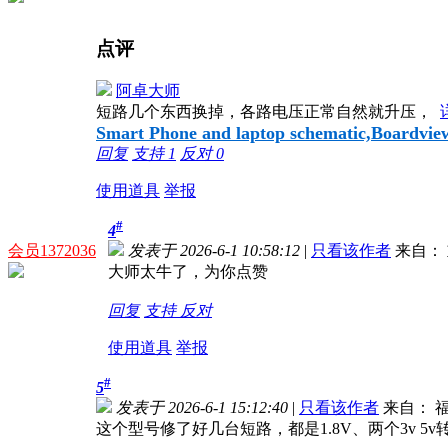
点评
阿卓大师
短路几个东西换掉，各路电压正常自然就升压，
Smart Phone and laptop schematic,Boardview,
回复
支持
1
反对
0
使用道具
举报
#
4
会员1372036
发表于 2026-6-1 10:58:12
|
只看该作者
来自： 
大师太牛了，为你点赞
回复
支持
反对
使用道具
举报
#
5
发表于 2026-6-1 15:12:40
|
只看该作者
来自： 
这个型号修了好几台短路，都是1.8V、两个3v 5