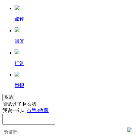
点评
回复
打赏
举报
取消
测试过了啊么我
我说一句...
点赞
8
收藏