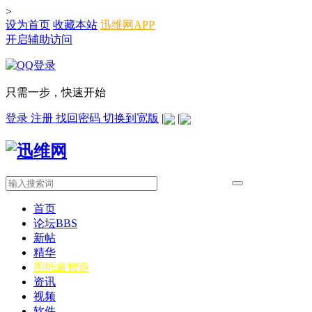
>
设为首页
收藏本站
迅维网APP
开启辅助访问
只需一步，快速开始
登录
注册
找回密码
切换到宽版
|
|
首页
论坛
BBS
新帖
精华
图纸
鑫智造
资讯
视频
软件