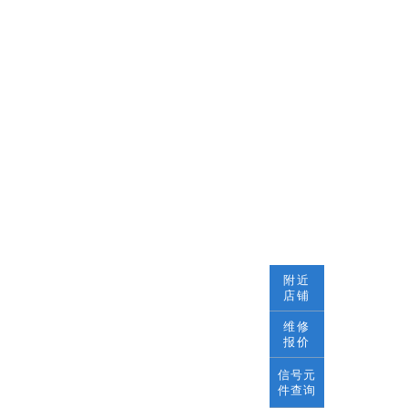
附近
店铺
维修
报价
信号元
件查询