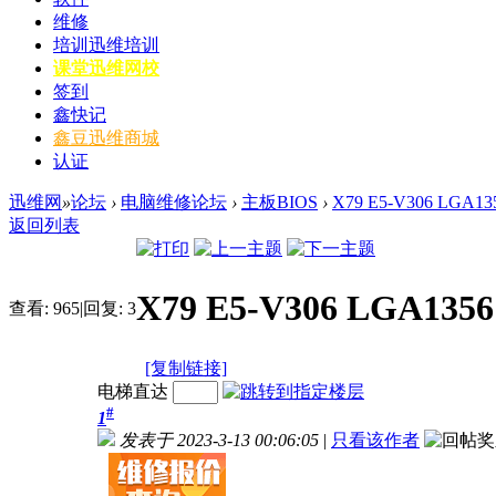
维修
培训
迅维培训
课堂
迅维网校
签到
鑫快记
鑫豆
迅维商城
认证
迅维网
»
论坛
›
电脑维修论坛
›
主板BIOS
›
X79 E5-V306 LGA1
返回列表
X79 E5-V306 LGA135
查看:
965
|
回复:
3
[复制链接]
电梯直达
#
1
发表于 2023-3-13 00:06:05
|
只看该作者