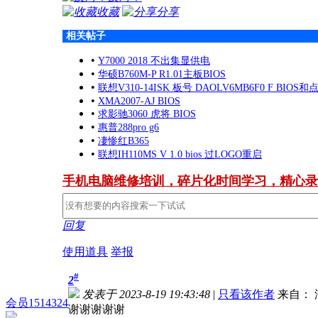
收藏
分享
相关帖子
•
Y7000 2018 不出集显供电
•
华硕B760M-P R1.01主板BIOS
•
联想V310-14ISK 板号 DAOLV6MB6F0 F BIOS
•
XMA2007-AJ BIOS
•
求影驰3060 虎将 BIOS
•
惠普288pro g6
•
凄惨红B365
•
联想IH110MS V 1.0 bios 过LOGO重启
手机电脑维修培训，碎片化时间学习，精心录
回复
使用道具
举报
#
2
发表于 2023-8-19 19:43:48
|
只看该作者
来自： 
会员1514324
谢谢谢谢谢