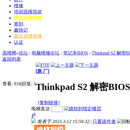
维修
培训
迅维培训
课堂
迅维网校
签到
鑫快记
鑫豆
迅维商城
认证
迅维网
»
论坛
›
电脑维修论坛
›
笔记本BIOS
›
Thinkpad S2 解密B
返回列表
[原 厂]
查看:
918
|
回复:
3
Thinkpad S2 解密BIOS
[复制链接]
电梯直达
#
1
发表于 2023-3-12 15:59:32
|
只看该作者