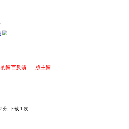
限
册
的留言反馈 -版主留
2 分, 下载 1 次