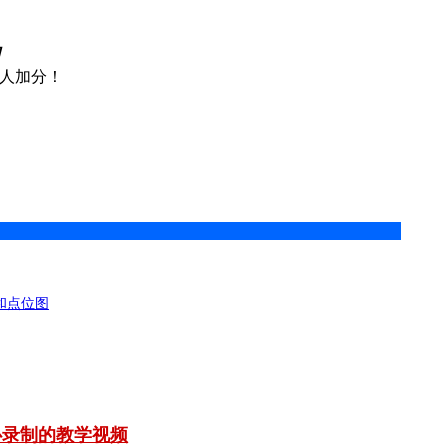
由
人加分！
OS和点位图
心录制的教学视频