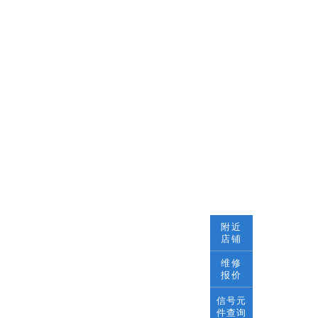
附近
店铺
维修
报价
信号元
件查询