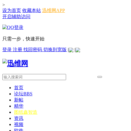
>
设为首页
收藏本站
迅维网APP
开启辅助访问
只需一步，快速开始
登录
注册
找回密码
切换到宽版
|
|
首页
论坛
BBS
新帖
精华
图纸
鑫智造
资讯
视频
软件