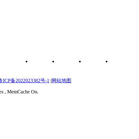
和元件查询
关于我们
联系我们
维修图纸
自学维修网校
P备2022023382号-1
|
网站地图
ries , MemCache On.