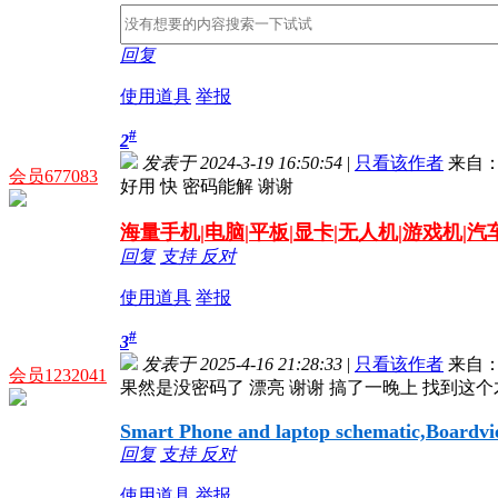
回复
使用道具
举报
#
2
发表于 2024-3-19 16:50:54
|
只看该作者
来自：
会员677083
好用 快 密码能解 谢谢
海量
手机|电脑|平板|显卡|无人机|游戏机|
回复
支持
反对
使用道具
举报
#
3
发表于 2025-4-16 21:28:33
|
只看该作者
来自：
会员1232041
果然是没密码了 漂亮 谢谢 搞了一晚上 找到这
Smart Phone and laptop schematic,Boardview
回复
支持
反对
使用道具
举报