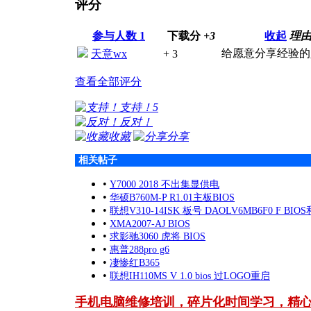
评分
参与人数
1
下载分
+3
收起
理
给愿意分享经验的
天意wx
+ 3
查看全部评分
支持！
5
反对！
收藏
分享
相关帖子
•
Y7000 2018 不出集显供电
•
华硕B760M-P R1.01主板BIOS
•
联想V310-14ISK 板号 DAOLV6MB6F0 F BI
•
XMA2007-AJ BIOS
•
求影驰3060 虎将 BIOS
•
惠普288pro g6
•
凄惨红B365
•
联想IH110MS V 1.0 bios 过LOGO重启
手机电脑维修培训，碎片化时间学习，精