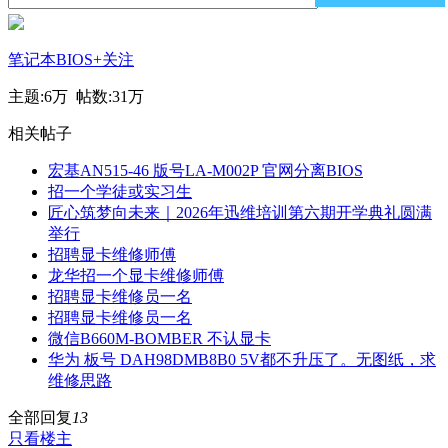
笔记本BIOS
+关注
主题:
6万
帖数:
31万
相关帖子
宏基AN515-46 版号LA-M002P 官网分离BIOS
招一个学徒或实习生
匠心筑梦向未来｜2026年迅维培训第六期开学典礼圆满
举行
招聘显卡维修师傅
龙华招一个显卡维修师傅
招聘显卡维修员一名
招聘显卡维修员一名
微信B660M-BOMBER 不认显卡
华为 板号 DAH98DMB8B0 5V都不升压了。无图纸，求
维修思路
全部回复
13
只看楼主