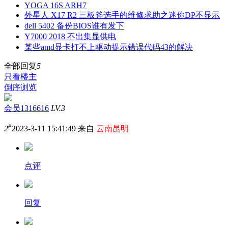
YOGA 16S ARH7
外星人 X17 R2 三板斧选手的维修求助之迷你DP不显示
dell 5402 备份BIOS谁有发下
Y7000 2018 不出集显供电
某些amd显卡打不上驱动提示错误代码43的解决
全部回复
5
只看楼主
倒序浏览
会员1316616
LV.3
#
2
2023-3-11 15:41:49 来自
云南昆明
点评
回复