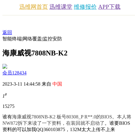
迅维网首页
迅维课堂
维修报价
APP下载
返回
智能终端|网络覆盖|监控安防
海康威视7808NB-K2
会员128434
2023-3-11 14:44:58 来自
中国
#
1
1527
5
谁有
海康威视7808NB-K2 板号80308_P R**.0的BIOS。本人将
NW872拆下来读了一下资料，在装回就不启动了
。谁要BIOS
资料的可以加我QQ360103875，132M太大上传不上来