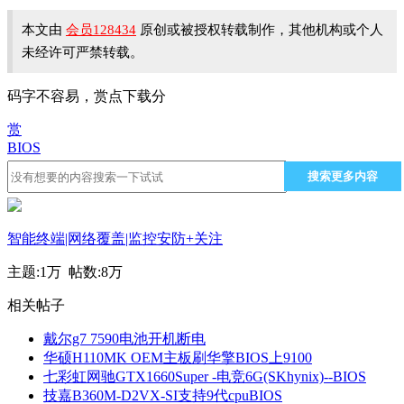
本文由
会员128434
原创或被授权转载制作，其他机构或个人
未经许可严禁转载。
码字不容易，赏点下载分
赏
BIOS
搜索更多内容
智能终端|网络覆盖|监控安防
+关注
主题:
1万
帖数:
8万
相关帖子
戴尔g7 7590电池开机断电
华硕H110MK OEM主板刷华擎BIOS上9100
七彩虹网驰GTX1660Super -电竞6G(SKhynix)--BIOS
技嘉B360M-D2VX-SI支持9代cpuBIOS