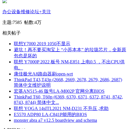
办公设备维修论坛
+关注
主题:7585 帖数:
4万
相关帖子
联想Y7000 2019 1050不显示
避坑！再不要买淘宝上 “小苏本本” 的垃圾芯片，全新原
包也是坏的
联想 Y7000P 2022 板号 NM-E851 上电0.5 ，不出CPU供
电。
康佳极光A8路由器刷open-wrt
ThinkPad T43,T43p (2668, 2669, 2678, 2679, 2686, 2687)
简体中文维护说明
宏基AN515-46 版号LA-M002P 官网分离BIOS
ThinkPad T60, T60p (6369, 6370, 6371, 6372, 8741, 8742,
8743, 8744) 简体中文...
联想 YOGA 14sITL2021 NM-D231 不升压 ,求助
E5570 ADP80 LA-C841P能用的BIOS
monster abra a7 v12.5 boardview and schema