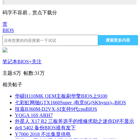
码字不容易，赏点下载分
赏
BIOS
搜索更多内容
笔记本BIOS
+关注
主题:
6万
帖数:
31万
相关帖子
华硕H110MK OEM主板刷华擎BIOS上9100
七彩虹网驰GTX1660Super -电竞6G(SKhynix)--BIOS
技嘉B360M-D2VX-SI支持9代cpuBIOS
YOGA 16S ARH7
外星人 X17 R2 三板斧选手的维修求助之迷你DP不显示
dell 5402 备份BIOS谁有发下
Y7000 2018 不出集显供电