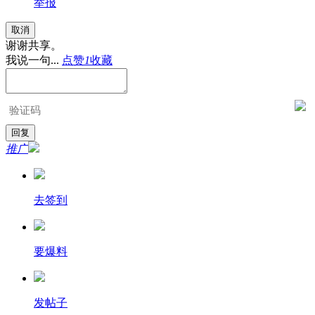
举报
取消
谢谢共享。
我说一句...
点赞
1
收藏
推广
去签到
要爆料
发帖子