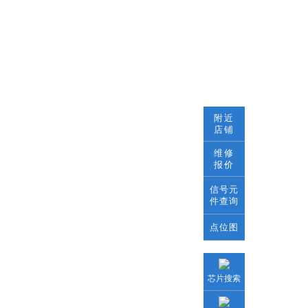
附近
店铺
维修
报价
信号元
件查询
点位图
芯片搜索