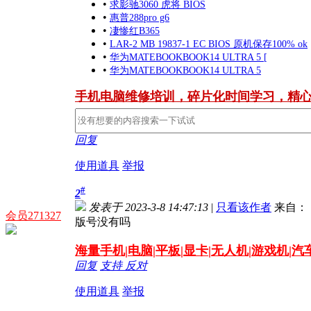
•
求影驰3060 虎将 BIOS
•
惠普288pro g6
•
凄惨红B365
•
LAR-2 MB 19837-1 EC BIOS 原机保存100% ok
•
华为MATEBOOKBOOK14 ULTRA 5 [
•
华为MATEBOOKBOOK14 ULTRA 5
手机电脑维修培训，碎片化时间学习，精
回复
使用道具
举报
#
2
发表于 2023-3-8 14:47:13
|
只看该作者
来自： 
会员271327
版号没有吗
海量
手机|电脑|平板|显卡|无人机|游戏机|
回复
支持
反对
使用道具
举报