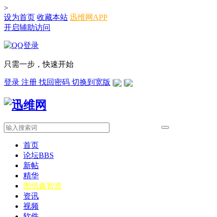
>
设为首页
收藏本站
迅维网APP
开启辅助访问
只需一步，快速开始
登录
注册
找回密码
切换到宽版
|
|
首页
论坛
BBS
新帖
精华
图纸
鑫智造
资讯
视频
软件