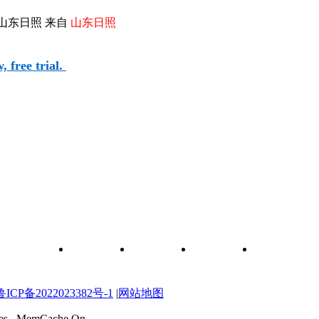
山东日照 来自
山东日照
 free trial.
和元件查询
关于我们
联系我们
维修图纸
自学维修网校
P备2022023382号-1
|
网站地图
ries , MemCache On.