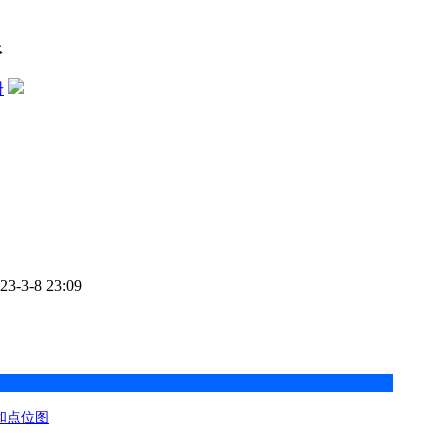
限
册
-3-8 23:09
OS和点位图