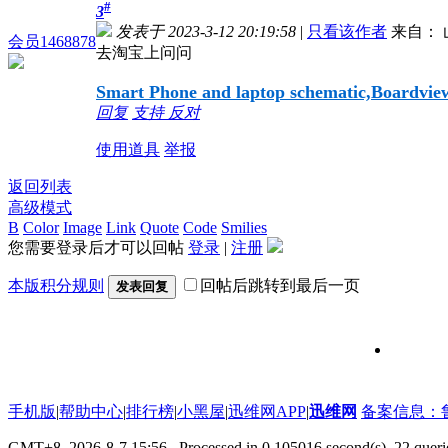
#
3
发表于 2023-3-12 20:19:58
|
只看该作者
来自： 
会员1468878
去淘宝上问问
Smart Phone and laptop schematic,Boardview,
回复
支持
反对
使用道具
举报
返回列表
高级模式
B
Color
Image
Link
Quote
Code
Smilies
您需要登录后才可以回帖
登录
|
注册
本版积分规则
回帖后跳转到最后一页
发表回复
维修信号
手机版
|
帮助中心
|
排行榜
|
小黑屋
|
迅维网APP
|
迅维网
备案信息：鲁IC
GMT+8, 2026-8-7 15:56
, Processed in 0.105016 second(s), 22 que