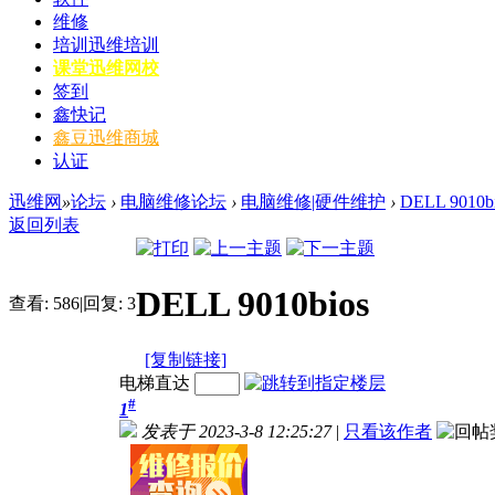
维修
培训
迅维培训
课堂
迅维网校
签到
鑫快记
鑫豆
迅维商城
认证
迅维网
»
论坛
›
电脑维修论坛
›
电脑维修|硬件维护
›
DELL 9010b
返回列表
DELL 9010bios
查看:
586
|
回复:
3
[复制链接]
电梯直达
#
1
发表于 2023-3-8 12:25:27
|
只看该作者