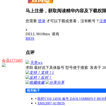
马上注册，获取阅读精华内容及下载权
您需要
登录
才可以下载或查看，没有帐号？
注
x
DELL 9010bios 谁有
BIOS
点评
会员1171005
天意wx
求助 最好说下具体版号 型号便于搜索
发表于 2023
支持！
1
反对！
收藏
分享
相关帖子
•
联想V310-14ISK 板号 DAOLV6MB6F0 F BI
•
XMA2007-AJ BIOS