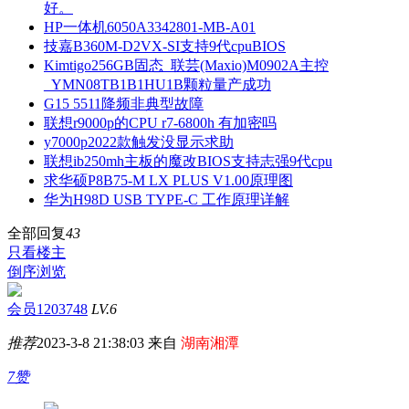
好。
HP一体机6050A3342801-MB-A01
技嘉B360M-D2VX-SI支持9代cpuBIOS
Kimtigo256GB固态_联芸(Maxio)M0902A主控
_YMN08TB1B1HU1B颗粒量产成功
G15 5511降频非典型故障
联想r9000p的CPU r7-6800h 有加密吗
y7000p2022款触发没显示求助
联想ib250mh主板的魔改BIOS支持志强9代cpu
求华硕P8B75-M LX PLUS V1.00原理图
华为H98D USB TYPE-C 工作原理详解
全部回复
43
只看楼主
倒序浏览
会员1203748
LV.6
推荐
2023-3-8 21:38:03 来自
湖南湘潭
7赞