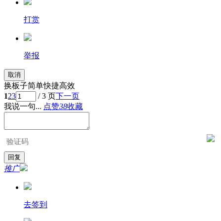
打赏
举报
取消
换板子简单快捷高效
1
2
3
/ 3 页
下一页
我说一句...
点赞
38
收藏
推广
去签到