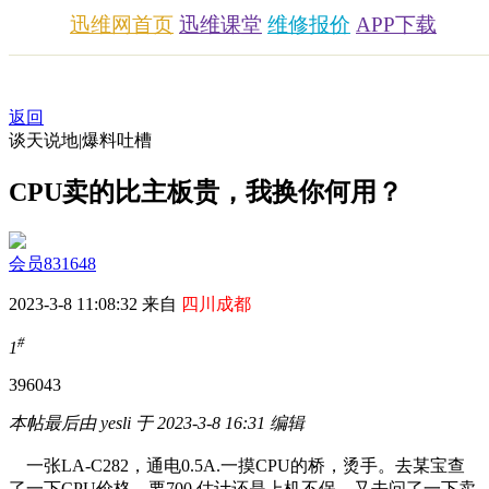
迅维网首页
迅维课堂
维修报价
APP下载
返回
谈天说地|爆料吐槽
CPU卖的比主板贵，我换你何用？
会员831648
2023-3-8 11:08:32 来自
四川成都
#
1
3960
43
本帖最后由 yesli 于 2023-3-8 16:31 编辑
一张LA-C282，通电0.5A.一摸CPU的桥，烫手。去某宝查
了一下CPU价格，要700.估计还是上机不保。又去问了一下卖