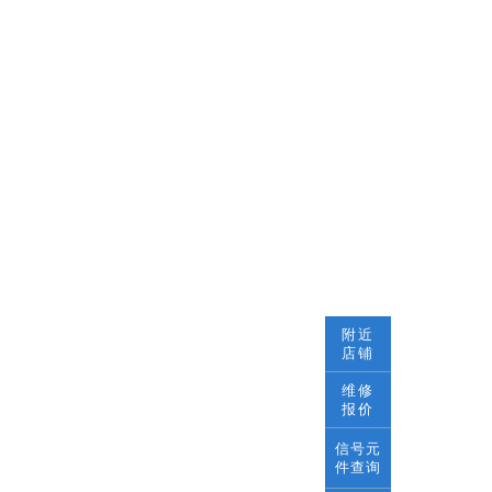
附近
店铺
维修
报价
信号元
件查询