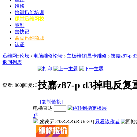
维修
培训
迅维培训
课堂
迅维网校
签到
鑫快记
鑫豆
迅维商城
认证
迅维网
»
论坛
›
电脑维修论坛
›
主板维修|显卡维修
›
技嘉z87-p
返回列表
技嘉z87-p d3掉电反
查看:
860
|
回复:
3
[复制链接]
电梯直达
#
1
发表于 2023-3-8 03:16:29
|
只看该作者