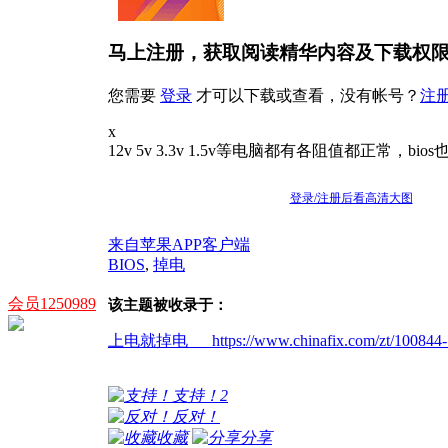
马上注册，获取阅读精华内容及下载权
您需要
登录
才可以下载或查看，没有帐号？
注
x
12v 5v 3.3v 1.5v等电脑都有各阻值都正常，b
登录/注册后看高清大图
来自苹果APP客户端
BIOS
,
掉电
会员1250989
该主题被收录于：
上电就掉电 https://www.chinafix.com/zt/100844-1
支持！
2
反对！
收藏
分享