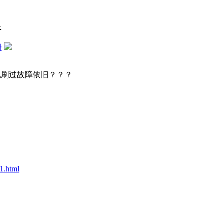
限
册
ios也刷过故障依旧？？？
.html