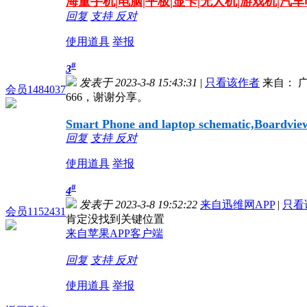
海量
手机|电脑|平板|显卡|无人机|游戏机|汽
回复
支持
反对
使用道具
举报
#
3
发表于 2023-3-8 15:43:31
|
只看该作者
来自： 
会员1484037
666，谢谢分享。
Smart Phone and laptop schematic,Boardview,
回复
支持
反对
使用道具
举报
#
4
发表于 2023-3-8 19:52:22
来自迅维网APP
|
只看
会员1152431
肯定没找到关键位置
来自苹果APP客户端
回复
支持
反对
使用道具
举报