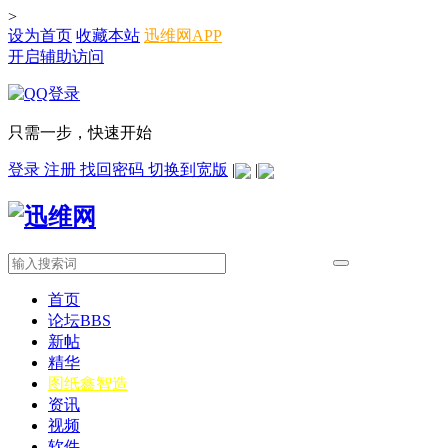
>
设为首页
收藏本站
迅维网APP
开启辅助访问
只需一步，快速开始
登录
注册
找回密码
切换到宽版
|
|
首页
论坛
BBS
新帖
精华
图纸
鑫智造
资讯
视频
软件