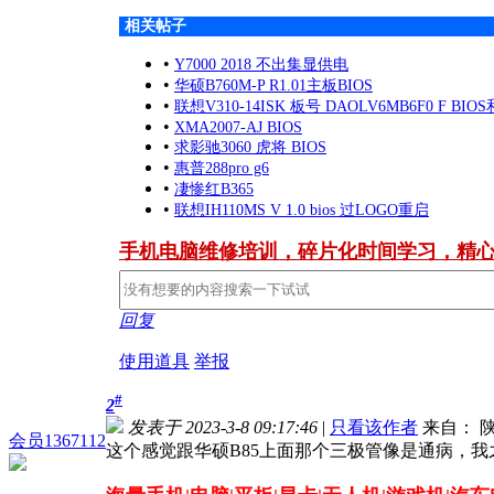
相关帖子
•
Y7000 2018 不出集显供电
•
华硕B760M-P R1.01主板BIOS
•
联想V310-14ISK 板号 DAOLV6MB6F0 F BI
•
XMA2007-AJ BIOS
•
求影驰3060 虎将 BIOS
•
惠普288pro g6
•
凄惨红B365
•
联想IH110MS V 1.0 bios 过LOGO重启
手机电脑维修培训，碎片化时间学习，精
回复
使用道具
举报
#
2
发表于 2023-3-8 09:17:46
|
只看该作者
来自： 
会员1367112
这个感觉跟华硕B85上面那个三极管像是通病，我