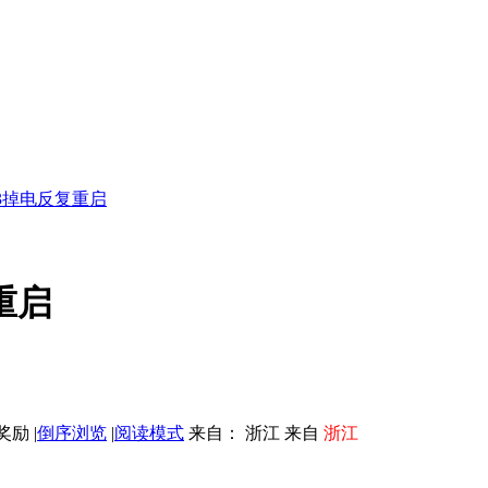
 d3掉电反复重启
复重启
|
倒序浏览
|
阅读模式
来自： 浙江 来自
浙江