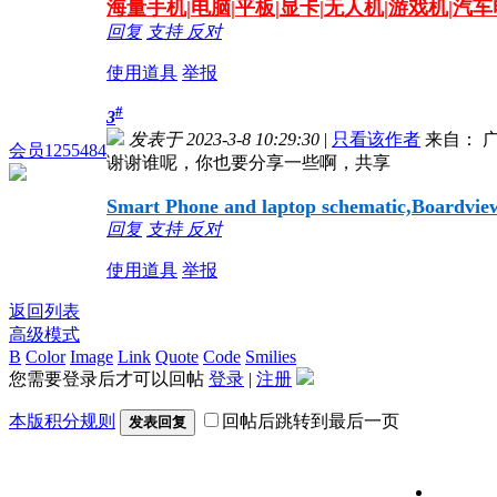
海量
手机|电脑|平板|显卡|无人机|游戏机|汽
回复
支持
反对
使用道具
举报
#
3
发表于 2023-3-8 10:29:30
|
只看该作者
来自： 
会员1255484
谢谢谁呢，你也要分享一些啊，共享
Smart Phone and laptop schematic,Boardview,
回复
支持
反对
使用道具
举报
返回列表
高级模式
B
Color
Image
Link
Quote
Code
Smilies
您需要登录后才可以回帖
登录
|
注册
本版积分规则
回帖后跳转到最后一页
发表回复
维修信号