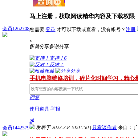
马上注册，获取阅读精华内容及下载权限
会员1262708
您需要
登录
才可以下载或查看，没有帐号？
注册
x
多谢分享
多谢分享
支持！
6
反对！
收藏
分享
手机电脑维修培训，碎片化时间学习，精心
回复
使用道具
举报
#
2
发表于 2023-3-8 10:01:50
|
只看该作者
来自： 
会员1442579