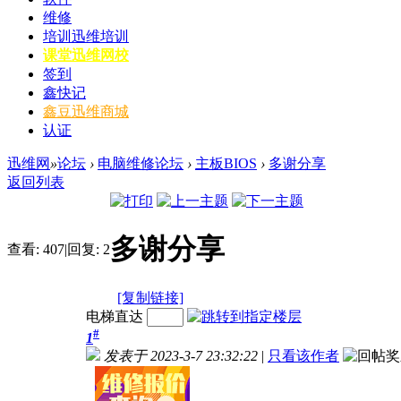
维修
培训
迅维培训
课堂
迅维网校
签到
鑫快记
鑫豆
迅维商城
认证
迅维网
»
论坛
›
电脑维修论坛
›
主板BIOS
›
多谢分享
返回列表
多谢分享
查看:
407
|
回复:
2
[复制链接]
电梯直达
#
1
发表于 2023-3-7 23:32:22
|
只看该作者