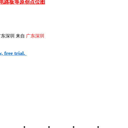
车电路板等
原创点位图
广东深圳 来自
广东深圳
 free trial.
和元件查询
关于我们
联系我们
维修图纸
自学维修网校