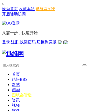
>
设为首页
收藏本站
迅维网APP
开启辅助访问
只需一步，快速开始
登录
注册
找回密码
切换到宽版
|
|
首页
论坛
BBS
新帖
精华
图纸
鑫智造
资讯
视频
软件