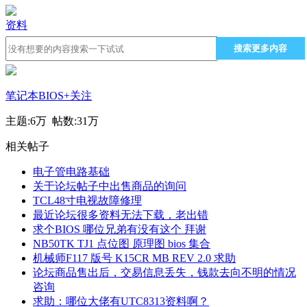
资料
搜索更多内容
笔记本BIOS
+关注
主题:
6万
帖数:
31万
相关帖子
电子管电路基础
关于论坛帖子中出售商品的询问
TCL48寸电视故障修理
最近论坛很多资料无法下载，老出错
求个BIOS 哪位兄弟有没有这个 拜谢
NB50TK TJ1 点位图 原理图 bios 集合
机械师F117 版号 K15CR MB REV 2.0 求助
论坛商品售出后，交易信息丢失，钱款去向不明的情况
咨询
求助：哪位大佬有UTC8313资料啊？