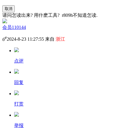
取消
请问怎读出来? 用什麽工具? r809h不知道怎读.
会员110144
#
6
2024-8-23 11:27:55 来自
浙江
点评
回复
打赏
举报