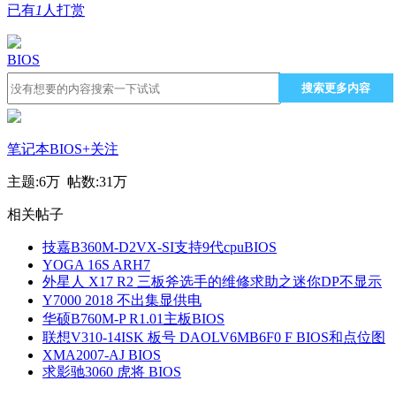
已有
1
人打赏
BIOS
搜索更多内容
笔记本BIOS
+关注
主题:
6万
帖数:
31万
相关帖子
技嘉B360M-D2VX-SI支持9代cpuBIOS
YOGA 16S ARH7
外星人 X17 R2 三板斧选手的维修求助之迷你DP不显示
Y7000 2018 不出集显供电
华硕B760M-P R1.01主板BIOS
联想V310-14ISK 板号 DAOLV6MB6F0 F BIOS和点位图
XMA2007-AJ BIOS
求影驰3060 虎将 BIOS