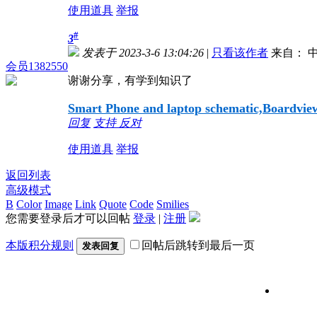
使用道具
举报
#
3
发表于 2023-3-6 13:04:26
|
只看该作者
来自： 中
会员1382550
谢谢分享，有学到知识了
Smart Phone and laptop schematic,Boardview,
回复
支持
反对
使用道具
举报
返回列表
高级模式
B
Color
Image
Link
Quote
Code
Smilies
您需要登录后才可以回帖
登录
|
注册
本版积分规则
回帖后跳转到最后一页
发表回复
维修信号