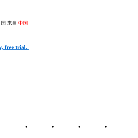
国 来自
中国
 free trial.
和元件查询
关于我们
联系我们
维修图纸
自学维修网校