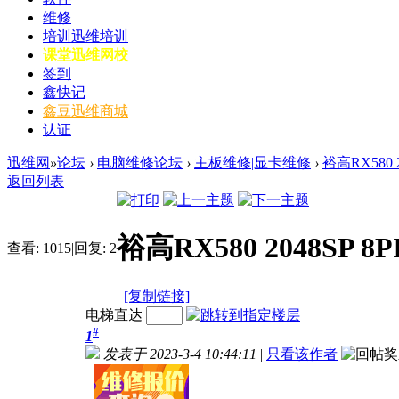
维修
培训
迅维培训
课堂
迅维网校
签到
鑫快记
鑫豆
迅维商城
认证
迅维网
»
论坛
›
电脑维修论坛
›
主板维修|显卡维修
›
裕高RX580 
返回列表
裕高RX580 2048SP
查看:
1015
|
回复:
2
[复制链接]
电梯直达
#
1
发表于 2023-3-4 10:44:11
|
只看该作者