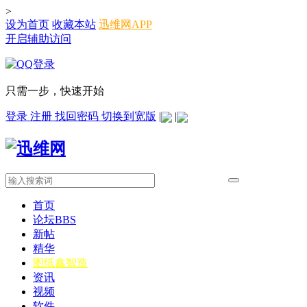
>
设为首页
收藏本站
迅维网APP
开启辅助访问
只需一步，快速开始
登录
注册
找回密码
切换到宽版
|
|
首页
论坛
BBS
新帖
精华
图纸
鑫智造
资讯
视频
软件