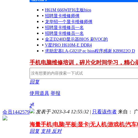
•
H61M 666WIFI6主板bios
•
招聘显卡维修师傅
•
龙华招一个显卡维修师傅
•
招聘显卡维修员一名
•
招聘显卡维修员一名
•
金正D240D显示器BIOS 刷VOC的
•
V星PRO H610M-E DDR4
•
求助宏基LA-G021P ec bios程序感谢 KB9022Q D
手机电脑维修培训，碎片化时间学习，精心
回复
使用道具
举报
#
2
发表于 2023-3-4 12:55:32
|
只看该作者
来自： 
会员1442579
海量
手机|电脑|平板|显卡|无人机|游戏机|汽
回复
支持
反对