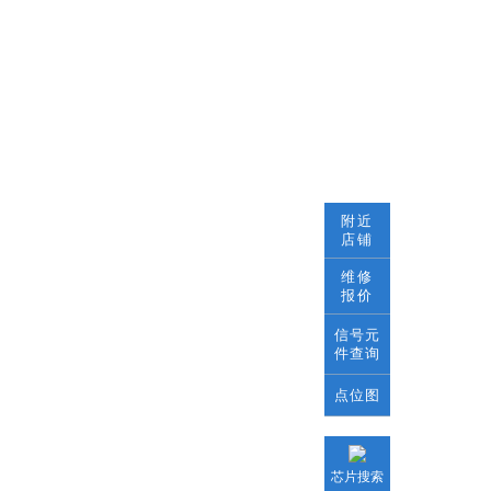
附近
店铺
维修
报价
信号元
件查询
点位图
芯片搜索