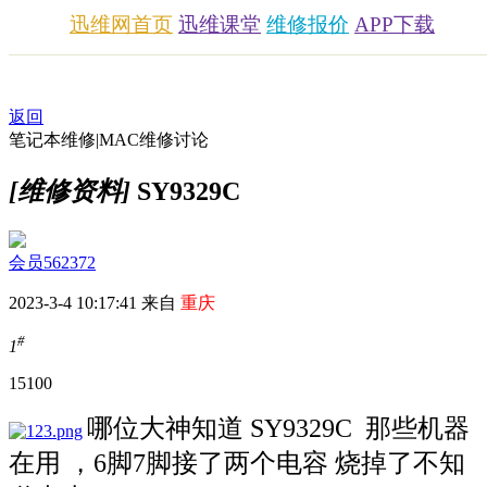
迅维网首页
迅维课堂
维修报价
APP下载
返回
笔记本维修|MAC维修讨论
[维修资料]
SY9329C
会员562372
2023-3-4 10:17:41 来自
重庆
#
1
1510
0
哪位大神知道 SY9329C 那些机器
在用 ，6脚7脚接了两个电容 烧掉了不知