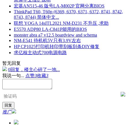
宏基AN515-46 版号LA-M002P 官网分离BIOS
ThinkPad T60, T60p (6369, 6370, 6371, 6372, 8741, 8742,
8743, 8744) 简体中文...
联想 YOGA 14sITL2021 NM-D231 不升压 ,求助
E5570 ADP80 LA-C841P能用的BIOS
monster abra a7 v12.5 boardview and schema
NM-E541 待机机5V只有3.9V左右
HP CP1025打印机转印带刮板刮条DIY修复
求亿核主动式700电源电路
暂无回复
0回复，楼主心碎了一地...
我说一句...
点赞
3
收藏
3
推广