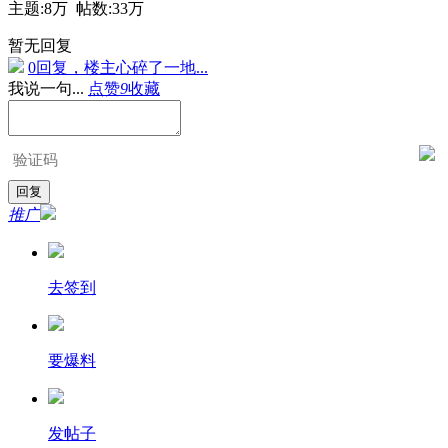
主题:
8万
帖数:
33万
暂无回复
0回复，楼主心碎了一地...
我说一句...
点赞
9
收藏
推广
去签到
要爆料
发帖子