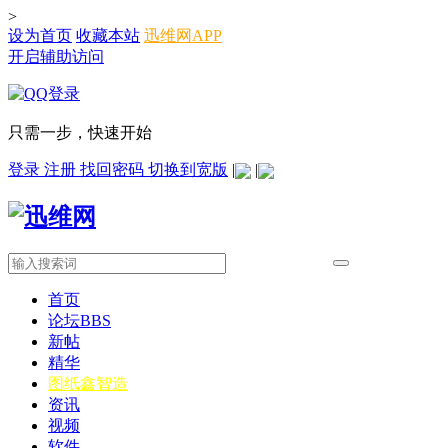
>
设为首页
收藏本站
迅维网APP
开启辅助访问
只需一步，快速开始
登录
注册
找回密码
切换到宽版
|
|
首页
论坛
BBS
新帖
精华
图纸
鑫智造
资讯
视频
软件