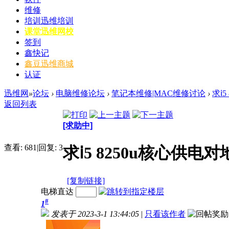
维修
培训
迅维培训
课堂
迅维网校
签到
鑫快记
鑫豆
迅维商城
认证
迅维网
»
论坛
›
电脑维修论坛
›
笔记本维修|MAC维修讨论
›
求ⅰ
返回列表
[求助中]
查看:
681
|
回复:
3
求ⅰ5 8250u核心供电
[复制链接]
电梯直达
#
1
发表于 2023-3-1 13:44:05
|
只看该作者