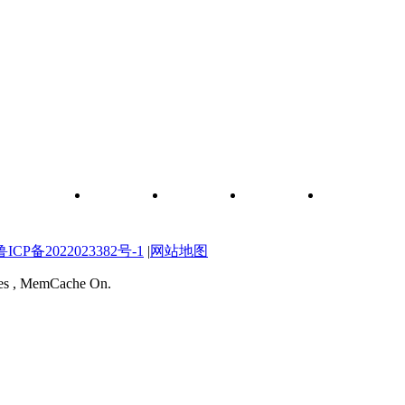
和元件查询
关于我们
联系我们
维修图纸
自学维修网校
P备2022023382号-1
|
网站地图
ries , MemCache On.