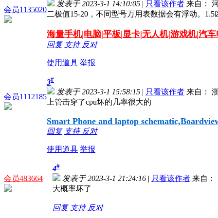
发表于 2023-3-1 14:10:05
|
只看该作者
来自： 
会员1135020
二极值15-20，不同型号万用表数据会有浮动。1.
海量
手机|电脑|平板|显卡|无人机|游戏机|汽
回复
支持
反对
使用道具
举报
#
3
发表于 2023-3-1 15:58:15
|
只看该作者
来自： 
会员1112185
上管击穿了cpu坏的几率很大的
Smart Phone and laptop schematic,Boardview,
回复
支持
反对
使用道具
举报
#
4
会员483664
发表于 2023-3-1 21:24:16
|
只看该作者
来自： 
大概率坏了
回复
支持
反对