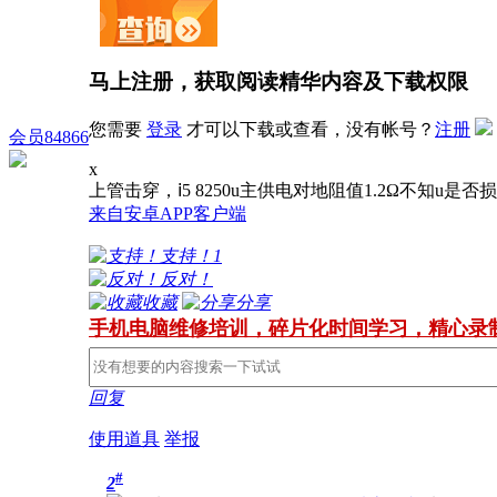
马上注册，获取阅读精华内容及下载权限
您需要
登录
才可以下载或查看，没有帐号？
注册
会员84866
x
上管击穿，ⅰ5 8250u主供电对地阻值1.2Ω不知u是否
来自安卓APP客户端
支持！
1
反对！
收藏
分享
手机电脑维修培训，碎片化时间学习，精心录
回复
使用道具
举报
#
2