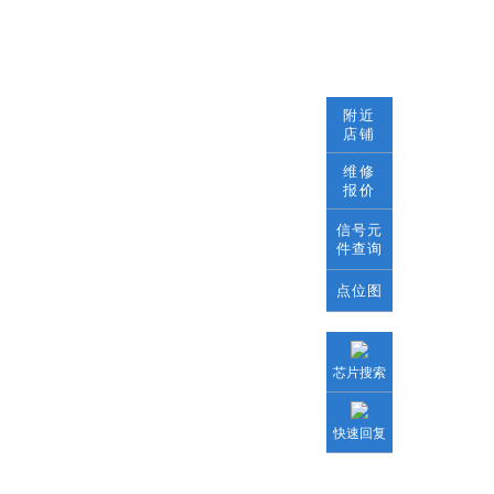
附近
店铺
维修
报价
信号元
件查询
点位图
芯片搜索
快速回复