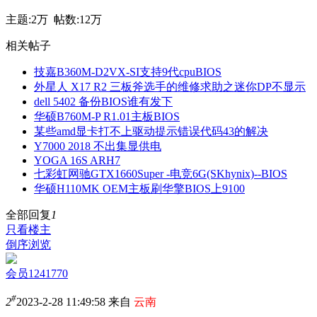
主题:
2万
帖数:
12万
相关帖子
技嘉B360M-D2VX-SI支持9代cpuBIOS
外星人 X17 R2 三板斧选手的维修求助之迷你DP不显示
dell 5402 备份BIOS谁有发下
华硕B760M-P R1.01主板BIOS
某些amd显卡打不上驱动提示错误代码43的解决
Y7000 2018 不出集显供电
YOGA 16S ARH7
七彩虹网驰GTX1660Super -电竞6G(SKhynix)--BIOS
华硕H110MK OEM主板刷华擎BIOS上9100
全部回复
1
只看楼主
倒序浏览
会员1241770
#
2
2023-2-28 11:49:58 来自
云南