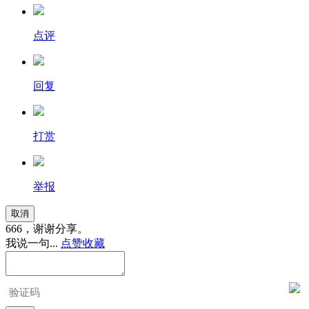
点评
回复
打赏
举报
取消
666，谢谢分享。
我说一句...
点赞
收藏