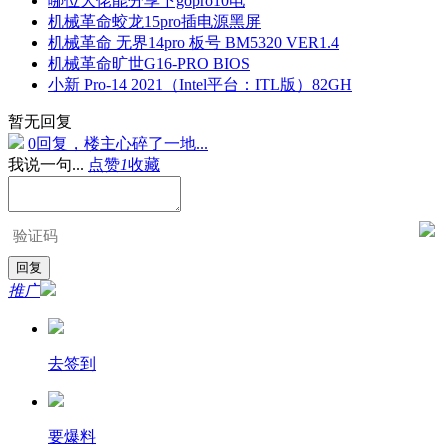
哪位大佬能分享下gopro10电
机械革命蛟龙15pro插电源黑屏
机械革命 无界14pro 板号 BM5320 VER1.4
机械革命旷世G16-PRO BIOS
小新 Pro-14 2021（Intel平台：ITL版）82GH
暂无回复
0回复，楼主心碎了一地...
我说一句...
点赞
1
收藏
推广
去签到
要爆料