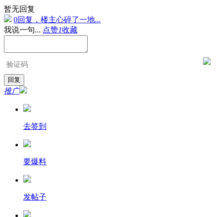
暂无回复
0回复，楼主心碎了一地...
我说一句...
点赞
1
收藏
推广
去签到
要爆料
发帖子