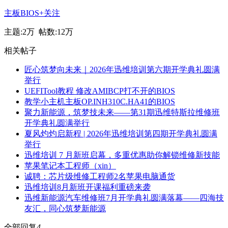
主板BIOS
+关注
主题:
2万
帖数:
12万
相关帖子
匠心筑梦向未来｜2026年迅维培训第六期开学典礼圆满
举行
UEFITool教程 修改AMIBCP打不开的BIOS
教学小主机主板OP.INH310C.HA41的BIOS
聚力新能源，筑梦技未来——第31期迅维特斯拉维修班
开学典礼圆满举行
夏风灼灼启新程 | 2026年迅维培训第四期开学典礼圆满
举行
迅维培训 7 月新班启幕，多重优惠助你解锁维修新技能
苹果笔记本工程师（xin）
诚聘：芯片级维修工程师2名苹果电脑通货
迅维培训8月新班开课福利重磅来袭
迅维新能源汽车维修班7月开学典礼圆满落幕——四海技
友汇，同心筑梦新能源
全部回复
4