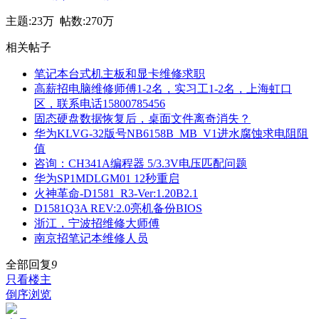
主题:
23万
帖数:
270万
相关帖子
笔记本台式机主板和显卡维修求职
高薪招电脑维修师傅1-2名，实习工1-2名，上海虹口
区，联系电话15800785456
固态硬盘数据恢复后，桌面文件离奇消失？
华为KLVG-32版号NB6158B_MB_V1进水腐蚀求电阻阻
值
咨询：CH341A编程器 5/3.3V电压匹配问题
华为SP1MDLGM01 12秒重启
火神革命-D1581_R3-Ver:1.20B2.1
D1581Q3A REV:2.0亮机备份BIOS
浙江，宁波招维修大师傅
南京招笔记本维修人员
全部回复
9
只看楼主
倒序浏览