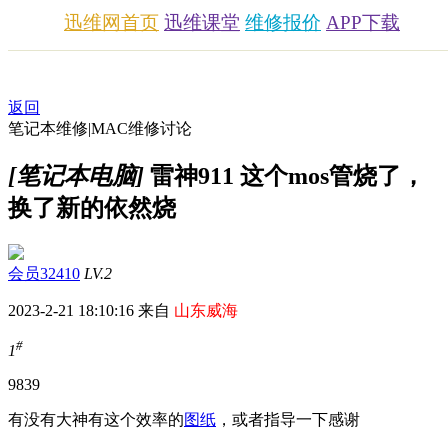
迅维网首页
迅维课堂
维修报价
APP下载
返回
笔记本维修|MAC维修讨论
[笔记本电脑]
雷神911 这个mos管烧了，
换了新的依然烧
会员32410
LV.2
2023-2-21 18:10:16 来自
山东威海
#
1
983
9
有没有大神有这个效率的
图纸
，或者指导一下感谢