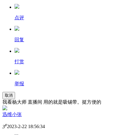
点评
回复
打赏
举报
取消
我看杨大师 直播间 用的就是吸锡带。挺方便的
迅维小张
#
3
2023-2-22 18:56:34