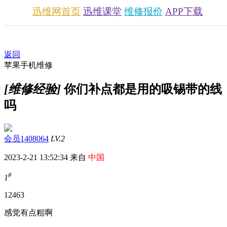
迅维网首页
迅维课堂
维修报价
APP下载
返回
苹果手机维修
[维修经验]
你们补点都是用的吸锡带的线
吗
会员1408064
LV.2
2023-2-21 13:52:34 来自
中国
#
1
1246
3
感觉有点粗啊