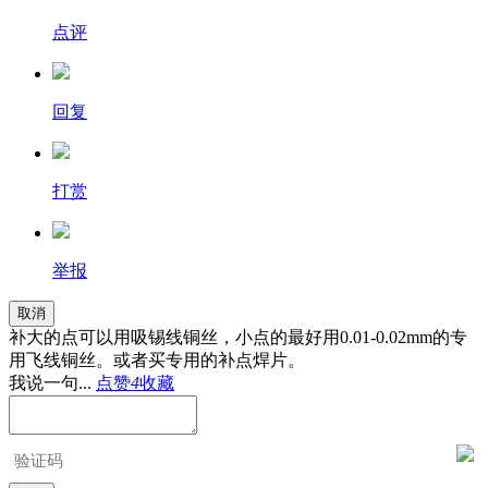
点评
回复
打赏
举报
取消
补大的点可以用吸锡线铜丝，小点的最好用0.01-0.02mm的专
用飞线铜丝。或者买专用的补点焊片。
我说一句...
点赞
4
收藏