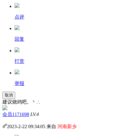
点评
回复
打赏
举报
取消
建议烧鸡吧。丶∴
会员1171698
LV.4
#
4
2023-2-22 09:34:05 来自
河南新乡