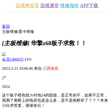
迅维网首页
迅维课堂
维修报价
APP下载
返回
主板维修|显卡维修
[主板维修]
华擎z68板子求救！！
会员1406035
LV.6
2023-2-21 10:06:46 来自
江西南昌
#
1
502
4
这个板子橙色线3v对地24的阻值，是正常的不，如果不正常，
我测了南桥上的电容也是这么多，是不是南桥坏了？？？本来
小白求答复，谢谢各位！