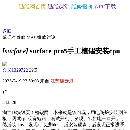
迅维网首页
迅维课堂
维修报价
APP下载
返回
笔记本维修|MAC维修讨论
[surface]
surface pro5手工植锡安装cpu
会员1329722
LV.5
2023-2-19 22:50:03 来自
江苏连云港
#
1
3433
28
淘宝16块钱买了植锡网，本来就是练习玩，用电陶炉安装到主
板，测试cpu没有短路，尝试开机，发现。5v供电一直开启，
然后装bios，发现可以进bios，后安装硬盘，后发现正常进系