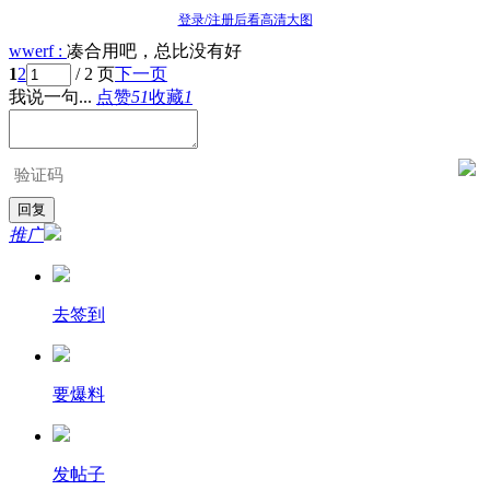
登录/注册后看高清大图
wwerf :
凑合用吧，总比没有好
1
2
/ 2 页
下一页
我说一句...
点赞
51
收藏
1
推广
去签到
要爆料
发帖子