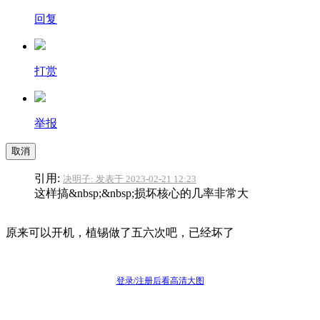
回复
打赏
举报
取消
引用:
决明子: 发表于 2023-02-21 12:23
这样搞&nbsp;&nbsp;损坏核心的几率非常大
原来可以开机，植锡做了五六次吧，已经坏了
登录/注册后看高清大图