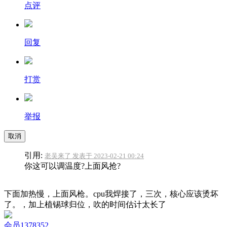
点评
回复
打赏
举报
取消
引用:
老吴来了 发表于 2023-02-21 00:24
你这可以调温度?上面风抢?
下面加热慢，上面风枪。cpu我焊接了，三次，核心应该烫坏
了。，加上植锡球归位，吹的时间估计太长了
会员1378352