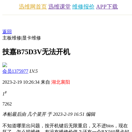
迅维网首页
迅维课堂
维修报价
APP下载
返回
主板维修|显卡维修
技嘉B75D3V无法开机
会员1375977
LV.5
2023-2-19 10:26:34 来自
湖北襄阳
#
1
726
2
本帖最后由 几个菜开 于 2023-2-19 16:51 编辑
不知道哪里出问题，按开机键后无限重启，又不进bios，现在
坏了，怎么找维修，有没有维修价值？还有一个RX560显卡好