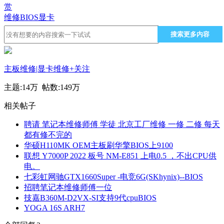
赏
维修
BIOS
显卡
搜索更多内容
主板维修|显卡维修
+关注
主题:
14万
帖数:
149万
相关帖子
聘请 笔记本维修师傅 学徒 北京工厂维修 一修 二修 每天
都有修不完的
华硕H110MK OEM主板刷华擎BIOS上9100
联想 Y7000P 2022 板号 NM-E851 上电0.5 ，不出CPU供
电。
七彩虹网驰GTX1660Super -电竞6G(SKhynix)--BIOS
招聘笔记本维修师傅一位
技嘉B360M-D2VX-SI支持9代cpuBIOS
YOGA 16S ARH7