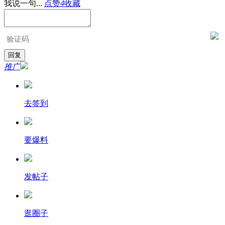
我说一句...
点赞
4
收藏
推广
去签到
要爆料
发帖子
逛圈子