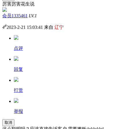
厉害厉害花生说
会员1335461
LV.1
#
4
2023-2-21 15:03:41 来自
辽宁
点评
回复
打赏
举报
取消
这么聪明吗？应该直接告诉客户 需要搬板
:lol:lol:lol