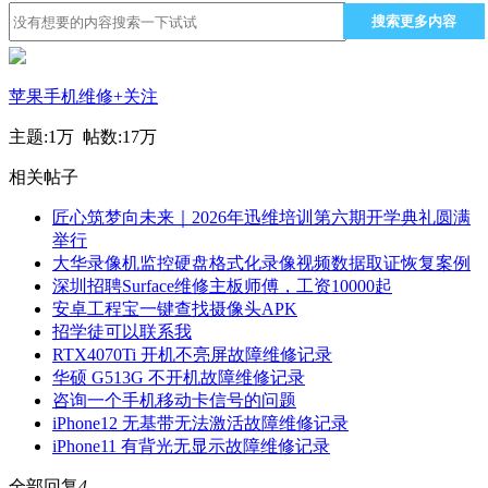
搜索更多内容
苹果手机维修
+关注
主题:
1万
帖数:
17万
相关帖子
匠心筑梦向未来｜2026年迅维培训第六期开学典礼圆满
举行
大华录像机监控硬盘格式化录像视频数据取证恢复案例
深圳招聘Surface维修主板师傅，工资10000起
安卓工程宝一键查找摄像头APK
招学徒可以联系我
RTX4070Ti 开机不亮屏故障维修记录
华硕 G513G 不开机故障维修记录
咨询一个手机移动卡信号的问题
iPhone12 无基带无法激活故障维修记录
iPhone11 有背光无显示故障维修记录
全部回复
4