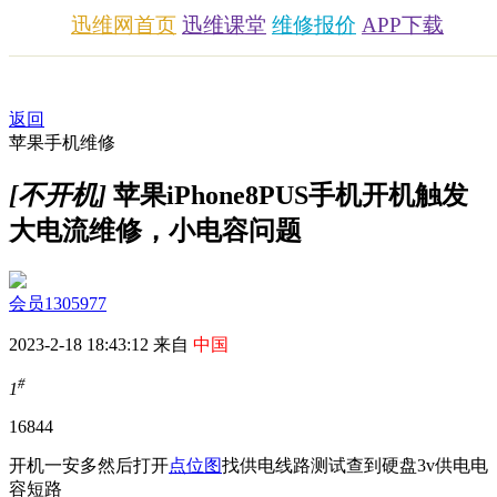
迅维网首页
迅维课堂
维修报价
APP下载
返回
苹果手机维修
[不开机]
苹果iPhone8PUS手机开机触发
大电流维修，小电容问题
会员1305977
2023-2-18 18:43:12 来自
中国
#
1
1684
4
开机一安多然后打开
点位图
找供电线路测试查到硬盘3v供电电
容短路