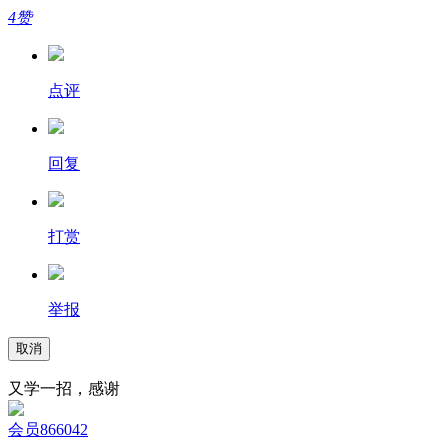
4赞
点评
回复
打赏
举报
取消
又学一招，感谢
会员866042