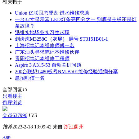
相关帖子
Union 亿联固态硬盘 进水维修求助
一台32寸显示器 LED灯条亮四分之一 到底是主板还是灯
条故障？
迅维实地毕业实习生求职
剑齿虎M3258C（灰屏） 屏号 ST3151B01-1
上海招笔记本维修师傅一名
广东汕头寻求笔记本维修伙伴
贵阳招笔记本维修工程师
Aspire 3 A315-53 自动关机问题
200台联想T480板号NM-B501维修经验通病分享
急招师傅一名
全部回复
15
只看楼主
倒序浏览
会员637996
LV.3
推荐
2023-2-18 13:09:42 来自
浙江衢州
4赞