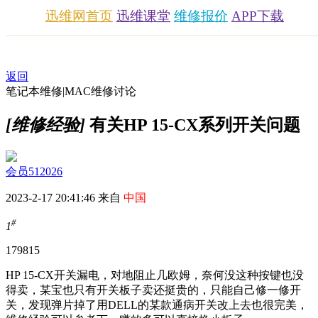
迅维网首页
迅维课堂
维修报价
APP下载
返回
笔记本维修|MAC维修讨论
[维修经验]
有关HP 15-CX系列开关问题
会员512026
2023-2-17 20:41:46 来自
中国
#
1
1798
15
HP 15-CX开关漏电，对地阻止几欧姆，奈何没这种按键也没
得卖，某宝也只有开关板子卖还挺贵的，只能自己修一修开
关，发现弹片掉了用DELL的某款通病开关改上去也很完美，