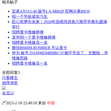
相关帖子
宏基AN515-46 版号LA-M002P 官网分离BIOS
招一个学徒或实习生
匠心筑梦向未来｜2026年迅维培训第六期开学典礼圆满
举行
招聘显卡维修师傅
龙华招一个显卡维修师傅
招聘显卡维修员一名
微信B660M-BOMBER 不认显卡
华为 板号 DAH98DMB8B0 5V都不升压了。无图纸，求
维修思路
招聘显卡维修员一名
全部回复
5
只看楼主
倒序浏览
会员22
#
2
2023-2-18 22:49:18 来自
中国